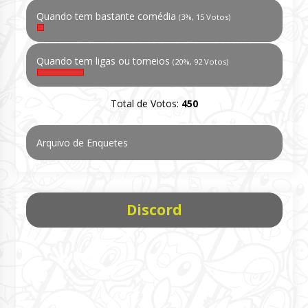
Quando tem bastante comédia
(3%, 15 Votos)
Quando tem ligas ou torneios
(20%, 92 Votos)
Total de Votos:
450
Arquivo de Enquetes
Discord