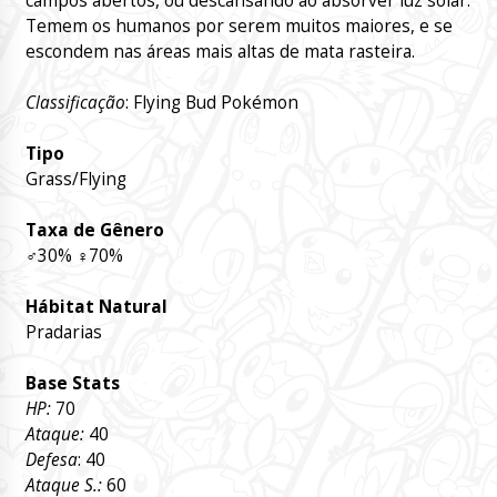
campos abertos, ou descansando ao absorver luz solar.
Temem os humanos por serem muitos maiores, e se
escondem nas áreas mais altas de mata rasteira.
Classificação
: Flying Bud Pokémon
Tipo
Grass/Flying
Taxa de Gênero
♂
30%
♀
70%
Hábitat Natural
Pradarias
Base Stats
HP:
70
Ataque:
40
Defesa
: 40
Ataque S.:
60