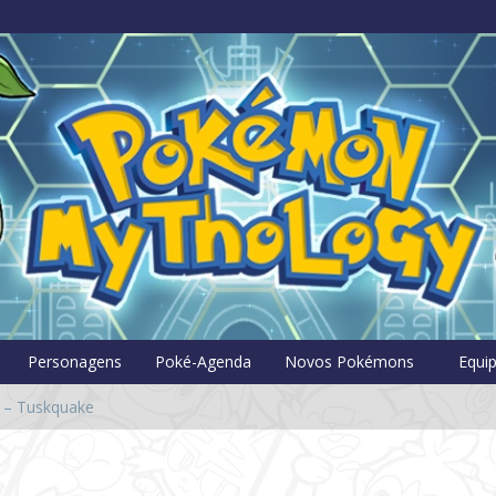
Pokémon Myt
Personagens
Poké-Agenda
Novos Pokémons
Equi
 – Tuskquake