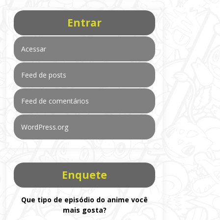
Entrar
Acessar
Feed de posts
Feed de comentários
WordPress.org
Enquete
Que tipo de episódio do anime você
mais gosta?