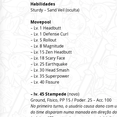
Habilidades
Sturdy – Sand Veil (oculta)
Movepool
– Lv. 1 Headbutt
– Lv. 1 Defense Curl
– Lv. 5 Rollout
– Lv. 8 Magnitude
– Lv. 15 Zen Headbutt
– Lv. 18 Scary Face
– Lv. 25 Earthquake
– Lv. 30 Head Smash
– Lv. 35 Superpower
– Lv. 40 Fissure
– lv. 45 Stampede
(novo)
Ground, Físico, PP 15 / Poder. 25 – Acc. 100
No primeiro turno, o usuário causa dano com 
do time disparam numa manada em direção do