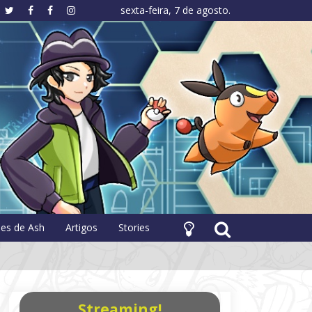
sexta-feira, 7 de agosto.
hology
pes de Ash
Artigos
Stories
Streaming!