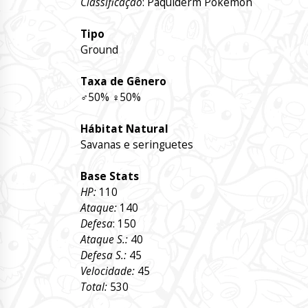
Classificação
: Paquiderm Pokémon
Tipo
Ground
Taxa de Gênero
♂
50%
♀
50%
Hábitat Natural
Savanas e seringuetes
Base Stats
HP:
110
Ataque:
140
Defesa
: 150
Ataque S.:
40
Defesa S.:
45
Velocidade:
45
Total:
530