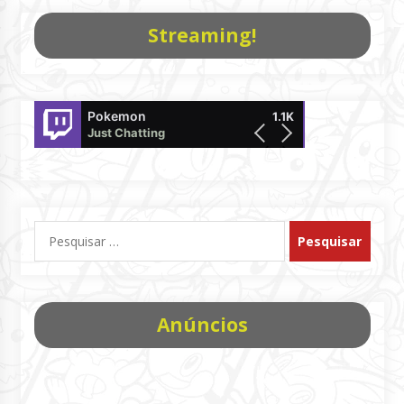
Streaming!
Pokemon
LsNIRO
1.1K
Just Chatting
Pokémon UNITE
Pesquisar
por:
Anúncios