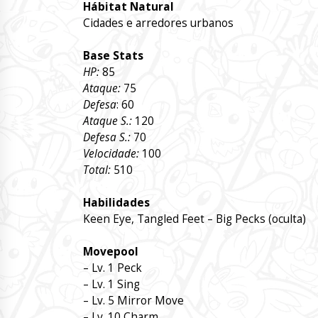
Hábitat Natural
Cidades e arredores urbanos
Base Stats
HP:
85
Ataque:
75
Defesa
: 60
Ataque S.:
120
Defesa S.:
70
Velocidade:
100
Total:
510
Habilidades
Keen Eye, Tangled Feet – Big Pecks (oculta)
Movepool
– Lv. 1 Peck
– Lv. 1 Sing
– Lv. 5 Mirror Move
– Lv. 10 Charm