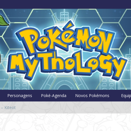
Pokémon Myt
Personagens
Poké-Agenda
Novos Pokémons
Equi
 – Kiteot