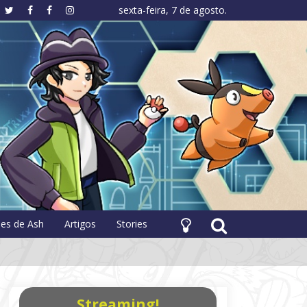
sexta-feira, 7 de agosto.
hology
pes de Ash
Artigos
Stories
Streaming!