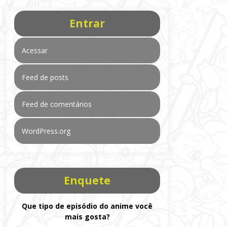
Entrar
Acessar
Feed de posts
Feed de comentários
WordPress.org
Enquete
Que tipo de episódio do anime você
mais gosta?