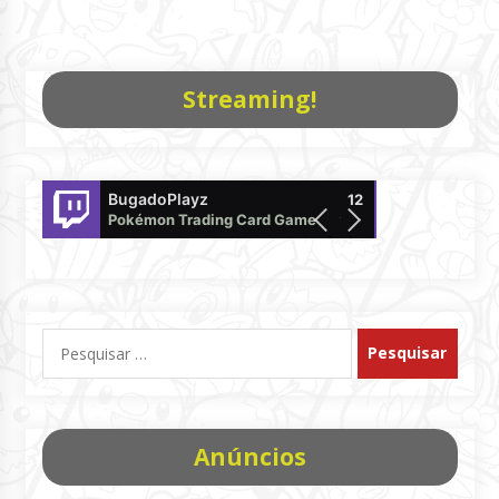
Streaming!
BugadoPlayz
PokemonTCG
12
Pokémon Trading Card Game Live
offline
Pesquisar
por:
Anúncios