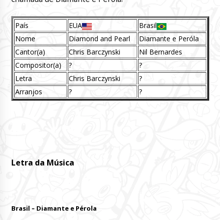
País
EUA
Brasil
Nome
Diamond and Pearl
Diamante e Peróla
Cantor(a)
Chris Barczynski
Nil Bernardes
Compositor(a)
?
?
Letra
Chris Barczynski
?
Arranjos
?
?
Letra da Música
Brasil – Diamante e Pérola