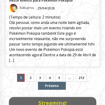
neste evento para Pokémon Pokopia!
Bakujirou
29/04/2026
(Tempo de Leitura:
2
minutos)
Olá pessoal, como anda uma noite bem agitada,
resolvi postar mais um evento rolando em
Pokémon Pokopia também! Este jogo é
incrivelmente relaxante, não me surpreendo
passar tanto tempo jogando ele ultimamente! hihi
Um novo evento de Pokémon Pokopia está
acontecendo agora! Dentre a data de 29 de Abril de
[…]
Paginação
1
2
3
4
5
…
212
de
Próximo
posts
Streaming!