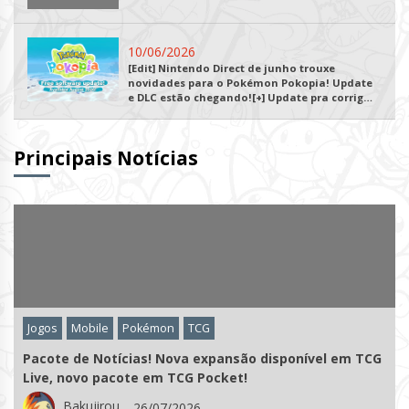
10/06/2026
[Edit] Nintendo Direct de junho trouxe
novidades para o Pokémon Pokopia! Update
e DLC estão chegando![+] Update pra corrigir
bugs!
Principais Notícias
Mobile
Pokémon
Variedades
BOMBA! Incubadoras de Ovos (item) de Pokémon GO
foram removidas no Brasil!
Bakujirou
06/07/2026