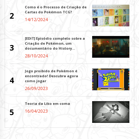
Como é o Processo de Criação de
Cartas do Pokémon TCG?
2
14/12/2024
[EDIT] Episódio completo sobre a
Criação de Pokémon, um
3
documentário do History
Channel!
28/10/2024
Jogo proibido de Pokémon é
encontrado! Descubra agora
4
como jogar
26/09/2023
Teoria da Liko em coma
5
16/04/2023