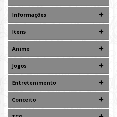
Informações
Itens
Anime
Jogos
Entretenimento
Conceito
TCG