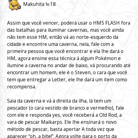
Makuhita lv.18
Assim que você vencer, poderá usar o HM5 FLASH fora
das batalhas para iluminar cavernas, mas você ainda
não tem esse HM, então vá ao norte-esquerdo da
cidade e encontre uma caverna, nela, fale com a
primeira pessoa que você encontrar e ela lhe dará o
HM, agora ensine essa técnica á algum Pokémon e
ilumine a caverna no andar de baixo, vá procurando até
encontrar um homem, ele é o Steven, o cara que você
tem que entregar a Letter, ele lhe dará um item como
recompensa.
Saia da caverna e vá à direita da ilha, lá tem um
pescador (o cara vestido de branco e vermelho), fale
com ele e responda yes, você receberá a Old Rod, a
vara de pescar Maikarps. Ele lhe ensinará o novo
método de pescar, basta apertar A toda vez que
aparecer “oh, a bite!”. Agora volte para o porto da