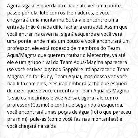
Agora siga à esquerda da cidade até ver uma ponte,
passe por ela, lute com os treinadores, e você
chegará à uma montanha. Suba-a e encontre uma
entrada (não é nada difícil achar a entrada). Assim que
você entrar na caverna, siga à esquerda e você verá
uma ponte, ande mais um pouco e você encontrará um
professor, ele está rodeado de membros do Team
Aqua/Magma que querem roubar o Meteorite, vá até
ele e um grupo rival do Team Aqua/Magma aparecerá
(se você estiver jogando Sapphire irá aparecer o Team
Magma, se for Ruby, Team Aqua), mas dessa vez você
não luta com eles, eles irão embora (acho que esqueci
de dizer que se você encontra o Team Aqua os Magma
´s são os mocinhos e vice-versa), agora fale com o
professor (Cozmo) e continue seguindo à esquerda,
você encontrará umas poças de água (foi o que pareceu
pra mim), pule-as (como você faz nas montanhas) e
você chegará na saída.