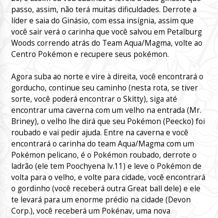
passo, assim, não terá muitas dificuldades. Derrote a
líder e saia do Ginásio, com essa insígnia, assim que
você sair verá o carinha que você salvou em Petalburg
Woods correndo atrás do Team Aqua/Magma, volte ao
Centro Pokémon e recupere seus pokémon.
Agora suba ao norte e vire à direita, você encontrará o
gorducho, continue seu caminho (nesta rota, se tiver
sorte, você poderá encontrar o Skitty), siga até
encontrar uma caverna com um velho na entrada (Mr.
Briney), o velho lhe dirá que seu Pokémon (Peecko) foi
roubado e vai pedir ajuda. Entre na caverna e você
encontrará o carinha do team Aqua/Magma com um
Pokémon pelicano, é o Pokémon roubado, derrote o
ladrão (ele tem Poochyena lv.11) e leve o Pokémon de
volta para o velho, e volte para cidade, você encontrará
o gordinho (você receberá outra Great ball dele) e ele
te levará para um enorme prédio na cidade (Devon
Corp.), você receberá um Pokénav, uma nova