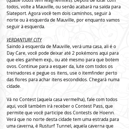
(quase todos tem Magnemites). Depois de lutar com
todos, volte a Mauville, ou senão acabará na saída para
Slateport. Agora você tem dois caminhos, seguir à
norte ou à esquerda de Mauville, por enquanto vamos
seguir à esquerda.
VERDANTURF CITY
Saindo à esquerda de Mauville, verá uma casa, ali é o
Day Care, você pode deixar até 2 pokémons aqui para
que eles ganhem exp., ou até mesmo para que botem
ovos. Continue para a esquer da, lute com todos os
treinadores e pegue os itens, use o itemfinder perto
das flores para achar itens escondidos. Chegará numa
cidade.
Vá no Contest (aquela casa vermelha), fale com todos
aqui, você também irá receber o Contest Pass, que
permite que você participe dos Contests de Hoenn.
Verá que no norte desta cidade tem uma estrada para
uma caverna, é Rusturf Tunnel, aquela caverna que