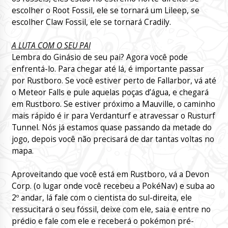
escolher o Root Fossil, ele se tornará um Lileep, se
escolher Claw Fossil, ele se tornará Cradily.
A LUTA COM O SEU PAI
Lembra do Ginásio de seu pai? Agora você pode
enfrentá-lo. Para chegar até lá, é importante passar
por Rustboro. Se você estiver perto de Fallarbor, vá até
o Meteor Falls e pule aquelas poças d’água, e chegará
em Rustboro. Se estiver próximo a Mauville, o caminho
mais rápido é ir para Verdanturf e atravessar o Rusturf
Tunnel. Nós já estamos quase passando da metade do
jogo, depois você não precisará de dar tantas voltas no
mapa.
Aproveitando que você está em Rustboro, vá a Devon
Corp. (o lugar onde você recebeu a PokéNav) e suba ao
2º andar, lá fale com o cientista do sul-direita, ele
ressucitará o seu fóssil, deixe com ele, saia e entre no
prédio e fale com ele e receberá o pokémon pré-