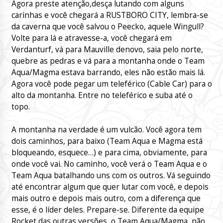
Agora preste atenção,desça lutando com alguns
carinhas e você chegará a RUSTBORO CITY, lembra-se
da caverna que você salvou o Peecko, aquele Wingull?
Volte para lá e atravesse-a, você chegará em
Verdanturf, vá para Mauville denovo, saia pelo norte,
quebre as pedras e vá para a montanha onde o Team
Aqua/Magma estava barrando, eles não estão mais lá.
Agora você pode pegar um teleférico (Cable Car) para o
alto da montanha. Entre no teleférico e suba até o
topo.
A montanha na verdade é um vulcão. Você agora tem
dois caminhos, para baixo (Team Aqua e Magma está
bloqueando, esquece…) e para cima, obviamente, para
onde você vai. No caminho, você verá o Team Aqua e o
Team Aqua batalhando uns com os outros. Vá seguindo
até encontrar algum que quer lutar com você, e depois
mais outro e depois mais outro, com a diferença que
esse, é o líder deles. Prepare-se. Diferente da equipe
Rocket das outras versões, o Team Aqua/Magma, não