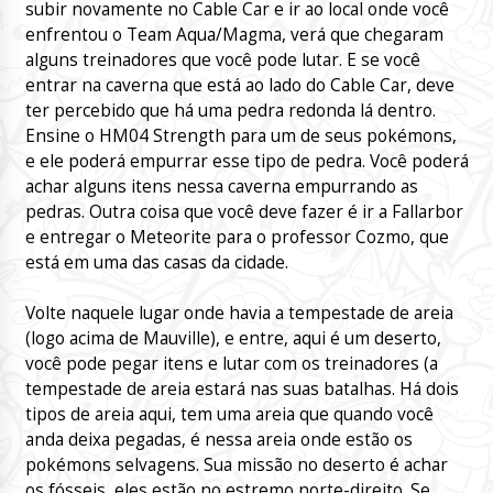
subir novamente no Cable Car e ir ao local onde você
enfrentou o Team Aqua/Magma, verá que chegaram
alguns treinadores que você pode lutar. E se você
entrar na caverna que está ao lado do Cable Car, deve
ter percebido que há uma pedra redonda lá dentro.
Ensine o HM04 Strength para um de seus pokémons,
e ele poderá empurrar esse tipo de pedra. Você poderá
achar alguns itens nessa caverna empurrando as
pedras. Outra coisa que você deve fazer é ir a Fallarbor
e entregar o Meteorite para o professor Cozmo, que
está em uma das casas da cidade.
Volte naquele lugar onde havia a tempestade de areia
(logo acima de Mauville), e entre, aqui é um deserto,
você pode pegar itens e lutar com os treinadores (a
tempestade de areia estará nas suas batalhas. Há dois
tipos de areia aqui, tem uma areia que quando você
anda deixa pegadas, é nessa areia onde estão os
pokémons selvagens. Sua missão no deserto é achar
os fósseis, eles estão no estremo norte-direito. Se