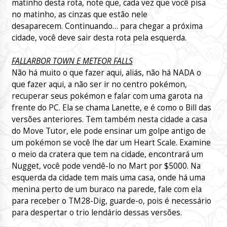
matinho desta rota, note que, cada vez que você pisa
no matinho, as cinzas que estão nele
desaparecem. Continuando… para chegar a próxima
cidade, você deve sair desta rota pela esquerda.
FALLARBOR TOWN E METEOR FALLS
Não há muito o que fazer aqui, aliás, não há NADA o
que fazer aqui, a não ser ir no centro pokémon,
recuperar seus pokémon e falar com uma garota na
frente do PC. Ela se chama Lanette, e é como o Bill das
versões anteriores. Tem também nesta cidade a casa
do Move Tutor, ele pode ensinar um golpe antigo de
um pokémon se você lhe dar um Heart Scale. Examine
o meio da cratera que tem na cidade, encontrará um
Nugget, você pode vendê-lo no Mart por $5000. Na
esquerda da cidade tem mais uma casa, onde há uma
menina perto de um buraco na parede, fale com ela
para receber o TM28-Dig, guarde-o, pois é necessário
para despertar o trio lendário dessas versões.