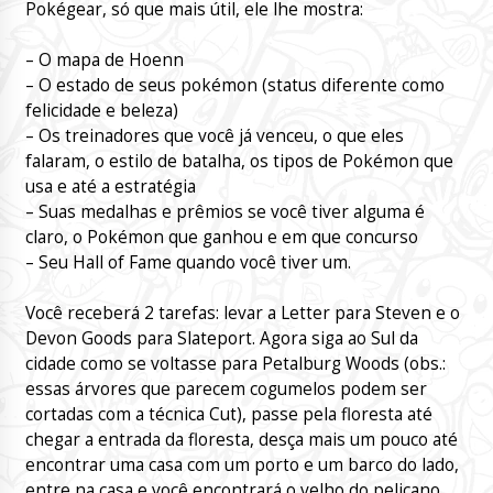
Pokégear, só que mais útil, ele lhe mostra:
– O mapa de Hoenn
– O estado de seus pokémon (status diferente como
felicidade e beleza)
– Os treinadores que você já venceu, o que eles
falaram, o estilo de batalha, os tipos de Pokémon que
usa e até a estratégia
– Suas medalhas e prêmios se você tiver alguma é
claro, o Pokémon que ganhou e em que concurso
– Seu Hall of Fame quando você tiver um.
Você receberá 2 tarefas: levar a Letter para Steven e o
Devon Goods para Slateport. Agora siga ao Sul da
cidade como se voltasse para Petalburg Woods (obs.:
essas árvores que parecem cogumelos podem ser
cortadas com a técnica Cut), passe pela floresta até
chegar a entrada da floresta, desça mais um pouco até
encontrar uma casa com um porto e um barco do lado,
entre na casa e você encontrará o velho do pelicano