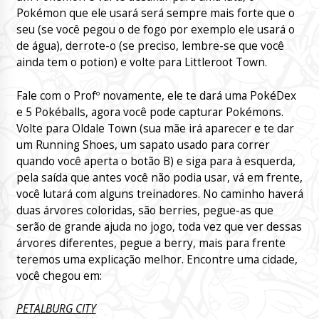
Pokémon que ele usará será sempre mais forte que o
seu (se você pegou o de fogo por exemplo ele usará o
de água), derrote-o (se preciso, lembre-se que você
ainda tem o potion) e volte para Littleroot Town.
Fale com o Profº novamente, ele te dará uma PokéDex
e 5 Pokéballs, agora você pode capturar Pokémons.
Volte para Oldale Town (sua mãe irá aparecer e te dar
um Running Shoes, um sapato usado para correr
quando você aperta o botão B) e siga para à esquerda,
pela saída que antes você não podia usar, vá em frente,
você lutará com alguns treinadores. No caminho haverá
duas árvores coloridas, são berries, pegue-as que
serão de grande ajuda no jogo, toda vez que ver dessas
árvores diferentes, pegue a berry, mais para frente
teremos uma explicação melhor. Encontre uma cidade,
você chegou em:
PETALBURG CITY