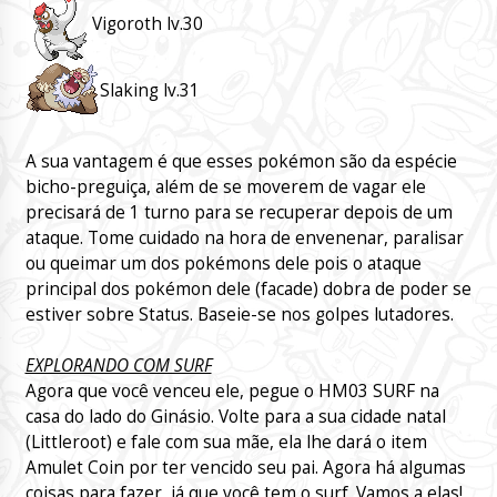
Vigoroth lv.30
Slaking lv.31
A sua vantagem é que esses pokémon são da espécie
bicho-preguiça, além de se moverem de vagar ele
precisará de 1 turno para se recuperar depois de um
ataque. Tome cuidado na hora de envenenar, paralisar
ou queimar um dos pokémons dele pois o ataque
principal dos pokémon dele (facade) dobra de poder se
estiver sobre Status. Baseie-se nos golpes lutadores.
EXPLORANDO COM SURF
Agora que você venceu ele, pegue o HM03 SURF na
casa do lado do Ginásio. Volte para a sua cidade natal
(Littleroot) e fale com sua mãe, ela lhe dará o item
Amulet Coin por ter vencido seu pai. Agora há algumas
coisas para fazer, já que você tem o surf. Vamos a elas!