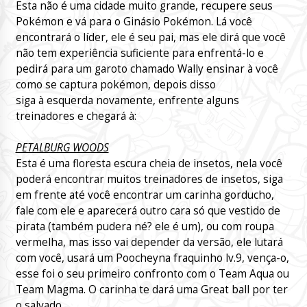
Esta não é uma cidade muito grande, recupere seus
Pokémon e vá para o Ginásio Pokémon. Lá você
encontrará o líder, ele é seu pai, mas ele dirá que você
não tem experiência suficiente para enfrentá-lo e
pedirá para um garoto chamado Wally ensinar à você
como se captura pokémon, depois disso
siga à esquerda novamente, enfrente alguns
treinadores e chegará à:
PETALBURG WOODS
Esta é uma floresta escura cheia de insetos, nela você
poderá encontrar muitos treinadores de insetos, siga
em frente até você encontrar um carinha gorducho,
fale com ele e aparecerá outro cara só que vestido de
pirata (também pudera né? ele é um), ou com roupa
vermelha, mas isso vai depender da versão, ele lutará
com você, usará um Poocheyna fraquinho lv.9, vença-o,
esse foi o seu primeiro confronto com o Team Aqua ou
Team Magma. O carinha te dará uma Great ball por ter
o salvado.