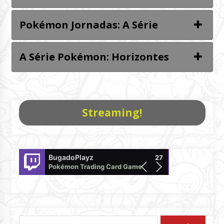
Pokémon Jornadas: A Série
A Série Pokémon: Horizontes
Streaming!
BugadoPlayz
DaniloTakagi
27
Pokémon Trading Card Game Live
offline
Pesquisar