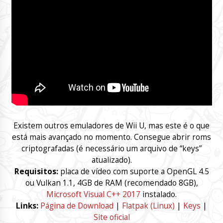
Existem outros emuladores de Wii U, mas este é o que
está mais avançado no momento. Consegue abrir roms
criptografadas (é necessário um arquivo de “keys”
atualizado).
Requisitos:
placa de vídeo com suporte a OpenGL 4.5
ou Vulkan 1.1, 4GB de RAM (recomendado 8GB),
Microsoft Visual C++ 2017
instalado.
Links:
Página de Download
|
Flatpak (Linux)
|
Keys
|
Site oficial