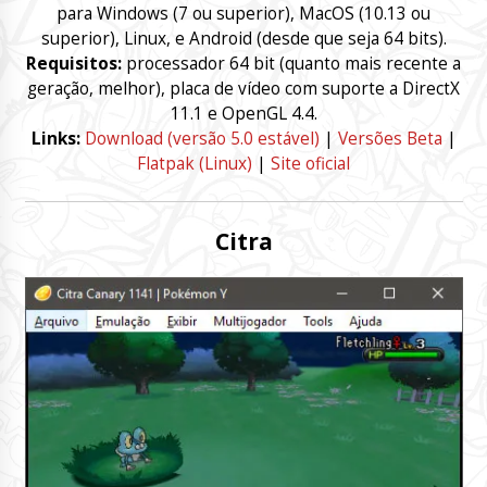
para Windows (7 ou superior), MacOS (10.13 ou
superior), Linux, e Android (desde que seja 64 bits).
Requisitos:
processador 64 bit (quanto mais recente a
geração, melhor), placa de vídeo com suporte a DirectX
11.1 e OpenGL 4.4.
Links:
Download (versão 5.0 estável)
|
Versões Beta
|
Flatpak (Linux)
|
Site oficial
Citra