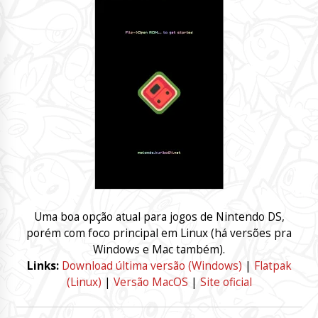
Uma boa opção atual para jogos de Nintendo DS,
porém com foco principal em Linux (há versões pra
Windows e Mac também).
Links:
Download última versão (Windows)
|
Flatpak
(Linux)
|
Versão MacOS
|
Site oficial