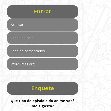
Entrar
Acessar
Feed de posts
Feed de comentários
WordPress.org
Enquete
Que tipo de episódio do anime você
mais gosta?