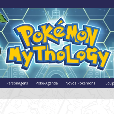
Pokémon Myt
Personagens
Poké-Agenda
Novos Pokémons
Equi