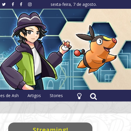
sexta-feira, 7 de agosto.
hology
pes de Ash
Artigos
Stories
Streaming!