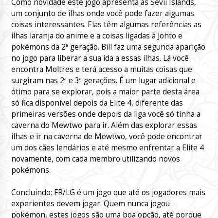
Como novidade este jogo apresenta as Sevii Islands,
um conjunto de ilhas onde você pode fazer algumas
coisas interessantes. Elas têm algumas referências as
ilhas laranja do anime e a coisas ligadas à Johto e
pokémons da 2ª geração. Bill faz uma segunda aparição
no jogo para liberar a sua ida a essas ilhas. Lá você
encontra Moltres e terá acesso a muitas coisas que
surgiram nas 2ª e 3ª gerações. É um lugar adicional e
ótimo para se explorar, pois a maior parte desta área
só fica disponível depois da Elite 4, diferente das
primeiras versões onde depois da liga você só tinha a
caverna do Mewtwo para ir. Além das explorar essas
ilhas e ir na caverna de Mewtwo, você pode encontrar
um dos cães lendários e até mesmo enfrentar a Elite 4
novamente, com cada membro utilizando novos
pokémons.
Concluindo: FR/LG é um jogo que até os jogadores mais
experientes devem jogar. Quem nunca jogou
pokémon, estes jogos são uma boa opção, até porque