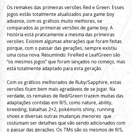
Os remakes das primeiras versões Red e Green. Esses
jogos estão totalmente atualizados para game boy
advance, com os gráficos muito melhores, se
comparados às primeiras versões de game boy. A
história está praticamente a mesma das primeiras
versões. Existem algumas alterações que foram feitas
porque, com o passar das gerações, sempre existiu
uma coisa nova. Resumindo: FireRed e LeafGreen são
“os mesmos jogos” que foram lançados no começo, mas
está totalmente adaptado para esta geração.
Com os gráficos melhorados de Ruby/Sapphire, estas
versões ficam bem mais agradáveis de se jogar. Na
verdade, os remakes de Red/Green trazem muitas das
adaptações contidas em R/S, como nature, ability,
breeding, batalhas 2×2, pokémons shiny, running
shoes e diversas outras mudanças menores que
costumam ser detalhes que vão sendo adicionados com
o passar das gerações. Os TMs são os mesmos de R/S,