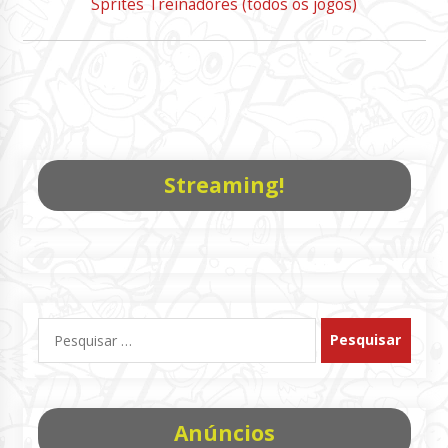
Sprites Treinadores (todos os jogos)
Streaming!
Pesquisar
por:
Anúncios