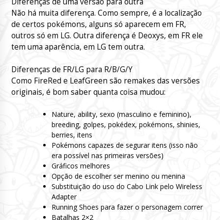
Diferenças de uma versão para outra
Não há muita diferença. Como sempre, é a localização
de certos pokémons, alguns só aparecem em FR,
outros só em LG. Outra diferença é Deoxys, em FR ele
tem uma aparência, em LG tem outra.
Diferenças de FR/LG para R/B/G/Y
Como FireRed e LeafGreen são remakes das versões
originais, é bom saber quanta coisa mudou:
Nature, ability, sexo (masculino e feminino),
breeding, golpes, pokédex, pokémons, shinies,
berries, itens
Pokémons capazes de segurar itens (isso não
era possível nas primeiras versões)
Gráficos melhores
Opção de escolher ser menino ou menina
Substituição do uso do Cabo Link pelo Wireless
Adapter
Running Shoes para fazer o personagem correr
Batalhas 2×2