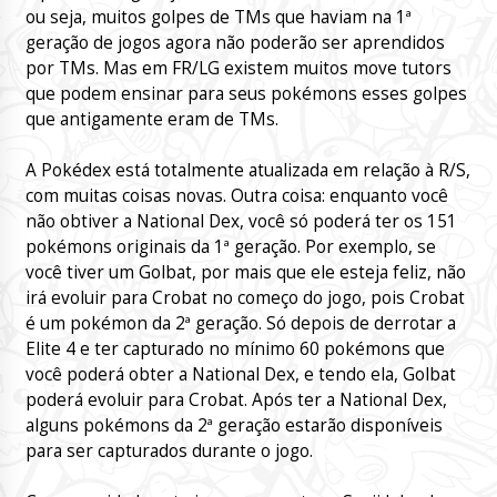
ou seja, muitos golpes de TMs que haviam na 1ª
geração de jogos agora não poderão ser aprendidos
por TMs. Mas em FR/LG existem muitos move tutors
que podem ensinar para seus pokémons esses golpes
que antigamente eram de TMs.
A Pokédex está totalmente atualizada em relação à R/S,
com muitas coisas novas. Outra coisa: enquanto você
não obtiver a National Dex, você só poderá ter os 151
pokémons originais da 1ª geração. Por exemplo, se
você tiver um Golbat, por mais que ele esteja feliz, não
irá evoluir para Crobat no começo do jogo, pois Crobat
é um pokémon da 2ª geração. Só depois de derrotar a
Elite 4 e ter capturado no mínimo 60 pokémons que
você poderá obter a National Dex, e tendo ela, Golbat
poderá evoluir para Crobat. Após ter a National Dex,
alguns pokémons da 2ª geração estarão disponíveis
para ser capturados durante o jogo.