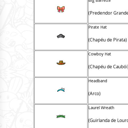
Big Barrette
(Predendor Grande
Pirate Hat
(Chapéu de Pirata)
Cowboy Hat
(Chapéu de Caubói
Headband
(Arco)
Laurel Wreath
(Guirlanda de Lour