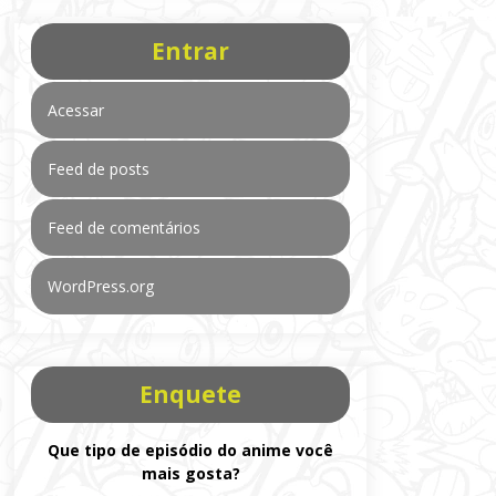
Entrar
Acessar
Feed de posts
Feed de comentários
WordPress.org
Enquete
Que tipo de episódio do anime você
mais gosta?