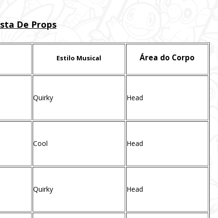
ista De Props
Área do Corpo
Estilo Musical
Quirky
Head
Cool
Head
Quirky
Head