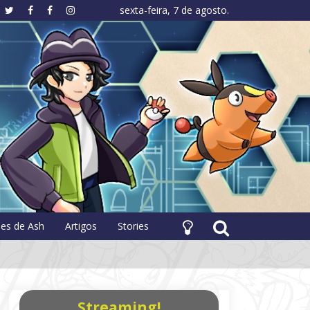
sexta-feira, 7 de agosto.
hology
pes de Ash
Artigos
Stories
Streaming!