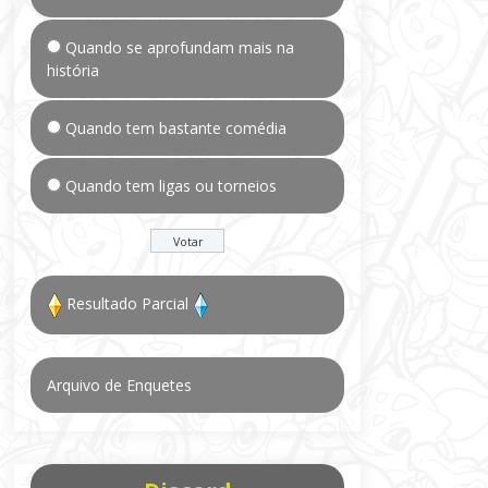
Quando se aprofundam mais na
história
Quando tem bastante comédia
Quando tem ligas ou torneios
Resultado Parcial
Arquivo de Enquetes