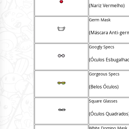
(Nariz Vermelho)
Germ Mask
(Máscara Anti-ger
Googly Specs
(Óculos Esbugalha
Gorgeous Specs
(Belos Óculos)
Square Glasses
(Óculos Quadrados
White Domino Mask