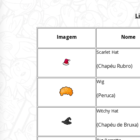
L
Imagem
Nome
Scarlet Hat
(Chapéu Rubro)
Wig
(Peruca)
Witchy Hat
(Chapéu de Bruxa)