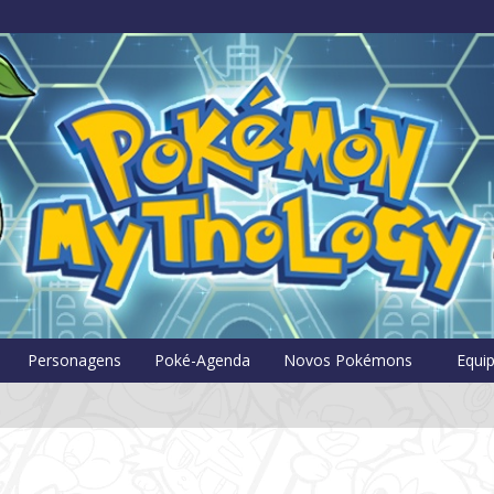
Pokémon Myt
Personagens
Poké-Agenda
Novos Pokémons
Equi