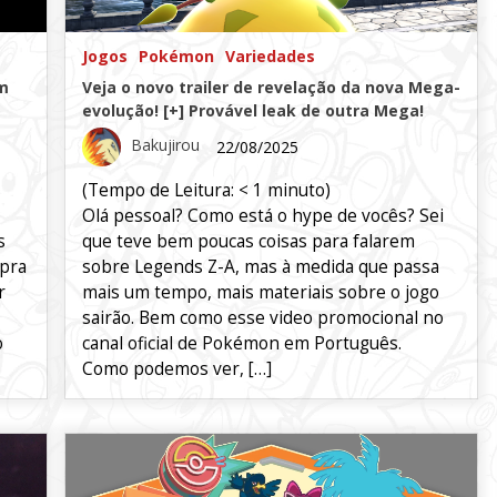
Jogos
Pokémon
Variedades
im
Veja o novo trailer de revelação da nova Mega-
evolução! [+] Provável leak de outra Mega!
Bakujirou
22/08/2025
(Tempo de Leitura:
< 1
minuto)
Olá pessoal? Como está o hype de vocês? Sei
s
que teve bem poucas coisas para falarem
 pra
sobre Legends Z-A, mas à medida que passa
r
mais um tempo, mais materiais sobre o jogo
sairão. Bem como esse video promocional no
o
canal oficial de Pokémon em Português.
Como podemos ver, […]