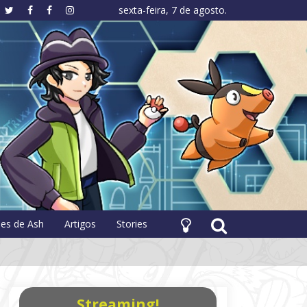
sexta-feira, 7 de agosto.
hology
pes de Ash
Artigos
Stories
Streaming!