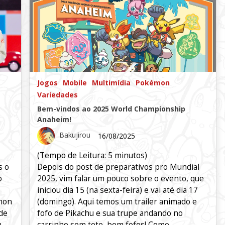
Jogos
Mobile
Multimídia
Pokémon
Variedades
Bem-vindos ao 2025 World Championship
Anaheim!
Bakujirou
16/08/2025
(Tempo de Leitura:
5
minutos)
s o
Depois do post de preparativos pro Mundial
o
2025, vim falar um pouco sobre o evento, que
iniciou dia 15 (na sexta-feira) e vai até dia 17
émon
(domingo). Aqui temos um trailer animado e
de
fofo de Pikachu e sua trupe andando no
m
carrinho sem teto, bem fofos! Como