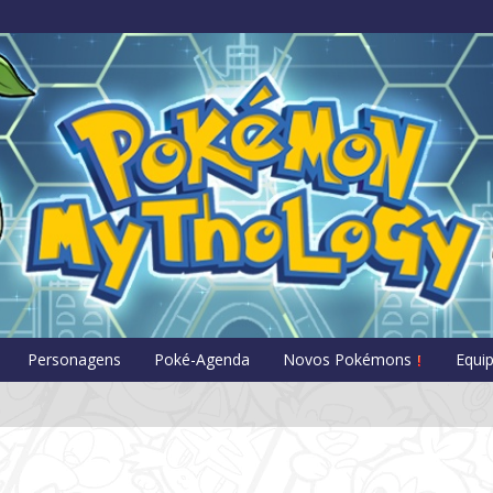
Pokémon Myt
Personagens
Poké-Agenda
Novos Pokémons
Equi