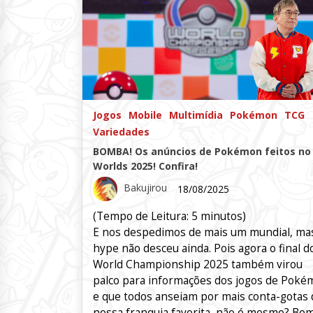
Jogos
Mobile
Multimídia
Pokémon
TCG
Variedades
BOMBA! Os anúncios de Pokémon feitos no
Worlds 2025! Confira!
Bakujirou
18/08/2025
(Tempo de Leitura:
5
minutos)
E nos despedimos de mais um mundial, ma
hype não desceu ainda. Pois agora o final d
World Championship 2025 também virou
palco para informações dos jogos de Pok
e que todos anseiam por mais conta-gotas 
nossa franquia favorita, não é mesmo? Be