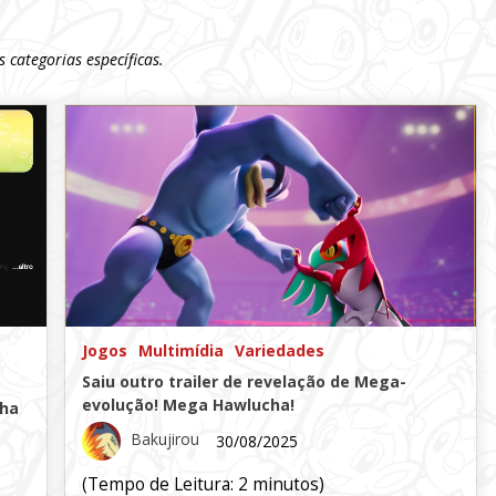
categorias específicas.
Jogos
Multimídia
Variedades
Saiu outro trailer de revelação de Mega-
evolução! Mega Hawlucha!
nha
Bakujirou
30/08/2025
(Tempo de Leitura:
2
minutos)