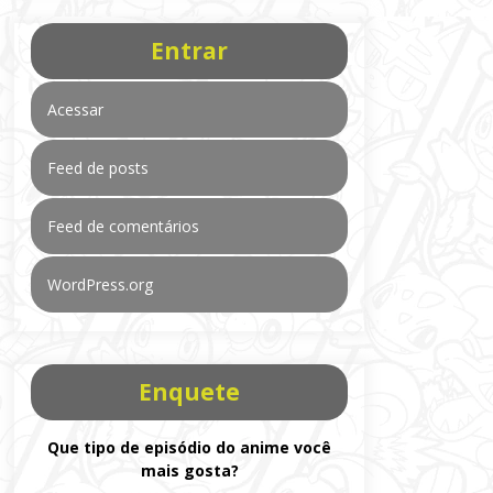
Entrar
Acessar
Feed de posts
Feed de comentários
WordPress.org
Enquete
Que tipo de episódio do anime você
mais gosta?