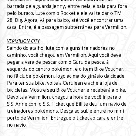
barrada pela guarda Jenny, entre nela, e saia para fora
pelo buraco. Lute com o Rocket e ele vai te dar o TM
28, Dig. Agora, vá para baixo, até você encontrar uma
casa, Entre, é a passagem subterrânea para Vermilion.
VERMILION CITY
Saindo do atalho, lute com alguns treinadores no
caminho, você chegou em Vermilion. Aqui você deve
pegar a vara de pescar com o Guru da pesca, à
esquerda do centro pokémon, e o item Bike Voucher,
no fã clube pokémon, logo acima do ginásio da cidade.
Para ter sua bike, volte a Cerulean e ache a loja de
bicicletas. Mostre seu Bike Voucher e receberá a bike.
Devolta a Vermilion, chegou a hora de você ir para o
S.S. Anne com o S.S. Ticket que Bill te deu, um navio de
treinadores pokémons. Desça ao sul, e entre no mini
porto de Vermilion. Entregue o ticket ao cara e entre
no navio.