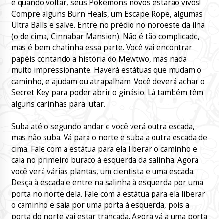
e quando voltar, seus Pokémons novos estarão vivos!
Compre alguns Burn Heals, um Escape Rope, algumas
Ultra Balls e salve. Entre no prédio no noroeste da ilha
(o de cima, Cinnabar Mansion). Não é tão complicado,
mas é bem chatinha essa parte. Você vai encontrar
papéis contando a história do Mewtwo, mas nada
muito impressionante. Haverá estátuas que mudam o
caminho, e ajudam ou atrapalham. Você deverá achar o
Secret Key para poder abrir o ginásio. Lá também têm
alguns carinhas para lutar.
Suba até o segundo andar e você verá outra escada,
mas não suba. Vá para o norte e suba a outra escada de
cima. Fale com a estátua para ela liberar o caminho e
caia no primeiro buraco à esquerda da salinha. Agora
você verá várias plantas, um cientista e uma escada.
Desça à escada e entre na salinha à esquerda por uma
porta no norte dela. Fale com a estátua para ela liberar
o caminho e saia por uma porta à esquerda, pois a
porta do norte vai estar trancada. Agora vá a uma porta