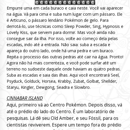
Empurre uma em cada buraco e caia neste. Você vai aparecer
na água. Vá para cima e suba num lugar com um pássaro. Ele
é Articuno, o pássaro lendário Pokémon de gelo. Para
derrotá-lo, use técnicas como Sleep Powder, Sing, Hypnosis e
Lovely Kiss, que servem para dormir. Mas você ainda não
consegue sair da ilha. Por isso, volte ao começo dela pelas
escadas, indo até a entrada. Não saia: suba a escada e
apareça do outro lado, onde há uma pedra e um buraco.
Repita o processo das outras pedras até cair na água. Pronto!
Agora não há mais correnteza, e você pode surfar até um
terreno no sudoeste daquele onde haviam as quatro pedras.
Suba as escadas e saia das ilhas. Aqui você encontrará Seel,
Psyduck, Golduck, Horsea, Krabby, Zubat, Golbat, Shellder,
Staryu, Kingler, Dewgong, Seadra e Slowbro.
CINNABAR ISLAND
Aqui, primeiro vá ao Centro Pokémon. Depois disso, vá
até o prédio do lado do Centro. É um laboratório de
pesquisas. Lá dê seu Old Amber, e seu Fóssil, para os
cientistas reviverem. Espere um tempo fora do prédio