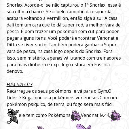
Snorlax. Acorde-o, se não capturou o 1º Snorlax, essa é
sua última chance. Se ir pelo caminho da esquerda,
acabará voltando à Vermillion, então siga à sul. A casa
dali tem um cara que te dá super rod, a melhor vara de
pesca. É bom trazer um pokémon com cut para poder
pegar alguns itens. Você poderá encontrar Venonat e
Ditto se tiver sorte. Também poderá ganhar a Super
vara de pesca, na casa logo depois do Snorlax. Fora
isso, sem mistério, apenas vá lutando com treinadores
para mais dinheiro e exp., logo estará em Fuschia
denovo.
FUSCHIA CITY
Recarregue os seus pokémons, e vá para o Gym.O
Líder é Koga, que usa pokémons venenosos.Com um
pokémon psíquico, de terra, ou fogo sera mais fácil.
ele tem como Pokémons
Venonat lv.44,