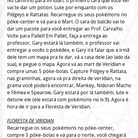
No caminho para Viridian, o primeiro cara que você ver
vai te dar um potion. Lute por enquanto com os
Pidgeys e Rattatas. Recarregue os seus pokémons no
póke-center e vá para o Mart. O cara do balcão vai te
dar um pacote para você entregar ao Prof. Carvalho.
Volte para Pallet! Em Pallet, faça a entrega ao
professor, Gary estará lá também, o professor vai
entregar a vocês o pokédex, e Gary irá falar que a irmã
dele tem um mapa pra te dar, vá a casa dele (ao lado da
sua), e pegue o mapa. Agora vá ao mart de Veridian e
compre umas 5 póke-bolas. Capture Pidgey e Rattata,
nas graminhas, agora vá pra direita de veridian, na
grama você poderá encontrar, Mankey, Nidoran Macho
e Fêmea e Spearow, Gary estará por lá também, lute e
detone ele (ele estará com pokémons no lv.9). Agora é
hora de ir para a Floresta de Veridian.
FLORESTA DE VIRIDIAN
Recarregue os seus pokémons no póke-center,
compre 3 póke-bolas e vá para o norte, você chegará