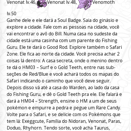
Venonat lv.46,
Venonat lv.48,
Venomoth
lv.50
Ganhe dele e ele dará a Soul Badge. Saia do ginásio e
explore a cidade. Fale com as pessoas na cidade, você
vai encontrar o avô do Bill. Numa casa no sudeste da
cidade está uma casinha com um parente do Fishing
Guru. Ele te dará o Good Rod. Explore também o Safari
Zone. Ele fica ao norte da cidade. Você precisa achar 2
coisas lá dentro: A casa secreta, onde o menino dentro
te dá o HM03 – Surf e o Gold Teeth, entre nas sub-
seções de Red/Blue e você achará todos os mapas do
Safari indicando o caminho que você deve seguir.
Depois disso vá até a casa do Warden, ao lado da casa
do Fishing Guru, e dê o Gold Teeth pra ele. Ele falará e
dará a HM04 – Strength, ensine o HM a um de seus
pokémon e empurre a pedra e pegue um Rare Candy.
Volte para o Safari, e se delicie com os Pokémons que
tem lá: Exeggcute, Família do Nidoran, Venonat, Paras,
Doduo, Rhyhorn. Tendo sorte, você acha Taurus,