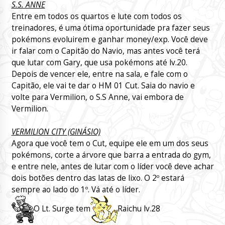
S.S. ANNE
Entre em todos os quartos e lute com todos os
treinadores, é uma ótima oportunidade pra fazer seus
pokémons evoluirem e ganhar money/exp. Você deve
ir falar com o Capitão do Navio, mas antes você terá
que lutar com Gary, que usa pokémons até lv.20.
Depois de vencer ele, entre na sala, e fale com o
Capitão, ele vai te dar o HM 01 Cut. Saia do navio e
volte para Vermilion, o S.S Anne, vai embora de
Vermilion.
VERMILION CITY (GINÁSIO)
Agora que você tem o Cut, equipe ele em um dos seus
pokémons, corte a árvore que barra a entrada do gym,
e entre nele, antes de lutar com o líder você deve achar
dois botões dentro das latas de lixo. O 2º estará
sempre ao lado do 1º. Vá até o líder.
O Lt. Surge tem
Raichu lv.28