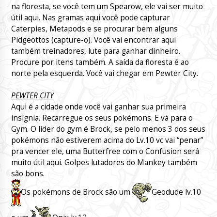
na floresta, se você tem um Spearow, ele vai ser muito
útil aqui. Nas gramas aqui você pode capturar
Caterpies, Metapods e se procurar bem alguns
Pidgeottos (capture-o). Você vai encontrar aqui
também treinadores, lute para ganhar dinheiro.
Procure por itens também. A saída da floresta é ao
norte pela esquerda. Você vai chegar em Pewter City.
PEWTER CITY
Aqui é a cidade onde você vai ganhar sua primeira
insígnia. Recarregue os seus pokémons. E vá para o
Gym. O líder do gym é Brock, se pelo menos 3 dos seus
pokémons não estiverem acima do Lv.10 vc vai “penar”
pra vencer ele, uma Butterfree com o Confusion será
muito útil aqui. Golpes lutadores do Mankey também
são bons.
Os pokémons de Brock são um
Geodude lv.10