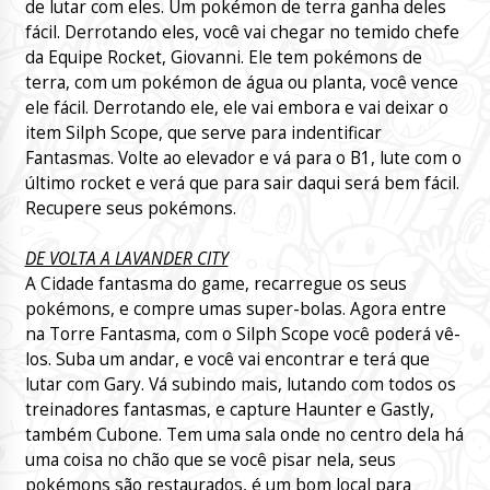
de lutar com eles. Um pokémon de terra ganha deles
fácil. Derrotando eles, você vai chegar no temido chefe
da Equipe Rocket, Giovanni. Ele tem pokémons de
terra, com um pokémon de água ou planta, você vence
ele fácil. Derrotando ele, ele vai embora e vai deixar o
item Silph Scope, que serve para indentificar
Fantasmas. Volte ao elevador e vá para o B1, lute com o
último rocket e verá que para sair daqui será bem fácil.
Recupere seus pokémons.
DE VOLTA A LAVANDER CITY
A Cidade fantasma do game, recarregue os seus
pokémons, e compre umas super-bolas. Agora entre
na Torre Fantasma, com o Silph Scope você poderá vê-
los. Suba um andar, e você vai encontrar e terá que
lutar com Gary. Vá subindo mais, lutando com todos os
treinadores fantasmas, e capture Haunter e Gastly,
também Cubone. Tem uma sala onde no centro dela há
uma coisa no chão que se você pisar nela, seus
pokémons são restaurados, é um bom local para