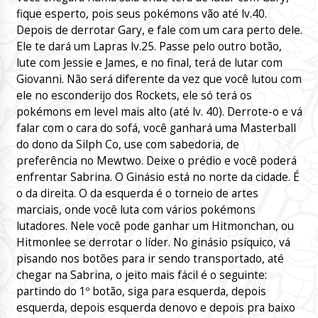
fique esperto, pois seus pokémons vão até lv.40.
Depois de derrotar Gary, e fale com um cara perto dele.
Ele te dará um Lapras lv.25. Passe pelo outro botão,
lute com Jessie e James, e no final, terá de lutar com
Giovanni. Não será diferente da vez que você lutou com
ele no esconderijo dos Rockets, ele só terá os
pokémons em level mais alto (até lv. 40). Derrote-o e vá
falar com o cara do sofá, você ganhará uma Masterball
do dono da Silph Co, use com sabedoria, de
preferência no Mewtwo. Deixe o prédio e você poderá
enfrentar Sabrina. O Ginásio está no norte da cidade. É
o da direita. O da esquerda é o torneio de artes
marciais, onde você luta com vários pokémons
lutadores. Nele você pode ganhar um Hitmonchan, ou
Hitmonlee se derrotar o líder. No ginásio psíquico, vá
pisando nos botões para ir sendo transportado, até
chegar na Sabrina, o jeito mais fácil é o seguinte:
partindo do 1º botão, siga para esquerda, depois
esquerda, depois esquerda denovo e depois pra baixo