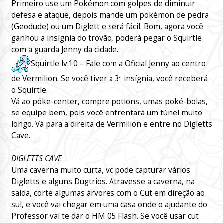
Primeiro use um Pokémon com golpes de diminuir
defesa e ataque, depois mande um pokémon de pedra
(Geodude) ou um Diglett e será fácil. Bom, agora você
ganhou a insígnia do trovão, poderá pegar o Squirtle
com a guarda Jenny da cidade.
Squirtle lv.10 – Fale com a Oficial Jenny ao centro
de Vermilion. Se você tiver a 3ª insígnia, você receberá
o Squirtle.
Vá ao póke-center, compre potions, umas poké-bolas,
se equipe bem, pois você enfrentará um túnel muito
longo. Vá para a direita de Vermilion e entre no Digletts
Cave.
DIGLETTS CAVE
Uma caverna muito curta, vc pode capturar vários
Digletts e alguns Dugtrios. Atravesse a caverna, na
saída, corte algumas árvores com o Cut em direção ao
sul, e você vai chegar em uma casa onde o ajudante do
Professor vai te dar o HM 05 Flash. Se você usar cut