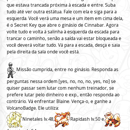
que estava trancada próxima à escada e entre. Suba
tudo até ver outra estátua. Fale com ela e siga para a
esquerda. Você verá uma mesa e um item em cima dela,
é o Secret Key que abre o ginásio de Cinnabar. Agora
volte tudo e volta à salinha à esquerda da escada para
trancar o caminho, senão a saída vai estar bloqueada e
você deverá voltar tudo. Vá para a escada, desça e saia
pela direita da sala onde você está.
Missão cumprida, entre no ginásio. Responda as
perguntas nessa ordem [yes, no, no, no, yes, no] se
quiser passar sem lutar com nenhum treinador, se
prefere lutar pelo dinheiro e exp., então responda ao
contrário. Vá enfrentar Blaine. Vença-o, e ganhe a
VolcanoBadge. Ele utiliza:
Ninetales lv.48,
Rapidash lv.50 e