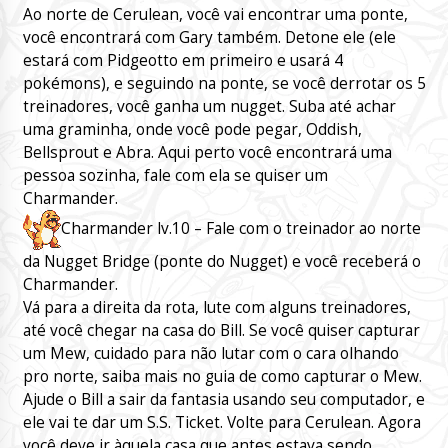
Ao norte de Cerulean, você vai encontrar uma ponte,
você encontrará com Gary também. Detone ele (ele
estará com Pidgeotto em primeiro e usará 4
pokémons), e seguindo na ponte, se você derrotar os 5
treinadores, você ganha um nugget. Suba até achar
uma graminha, onde você pode pegar, Oddish,
Bellsprout e Abra. Aqui perto você encontrará uma
pessoa sozinha, fale com ela se quiser um
Charmander.
Charmander lv.10 – Fale com o treinador ao norte
da Nugget Bridge (ponte do Nugget) e você receberá o
Charmander.
Vá para a direita da rota, lute com alguns treinadores,
até você chegar na casa do Bill. Se você quiser capturar
um Mew, cuidado para não lutar com o cara olhando
pro norte, saiba mais no guia de como capturar o Mew.
Ajude o Bill a sair da fantasia usando seu computador, e
ele vai te dar um S.S. Ticket. Volte para Cerulean. Agora
você deve ir àquela casa que antes estava sendo