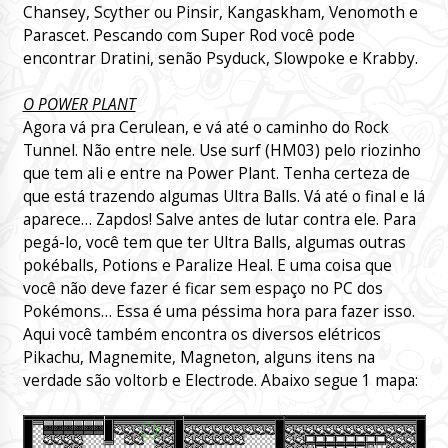
Chansey, Scyther ou Pinsir, Kangaskham, Venomoth e
Parascet. Pescando com Super Rod você pode
encontrar Dratini, senão Psyduck, Slowpoke e Krabby.
O POWER PLANT
Agora vá pra Cerulean, e vá até o caminho do Rock
Tunnel. Não entre nele. Use surf (HM03) pelo riozinho
que tem ali e entre na Power Plant. Tenha certeza de
que está trazendo algumas Ultra Balls. Vá até o final e lá
aparece… Zapdos! Salve antes de lutar contra ele. Para
pegá-lo, você tem que ter Ultra Balls, algumas outras
pokéballs, Potions e Paralize Heal. E uma coisa que
você não deve fazer é ficar sem espaço no PC dos
Pokémons… Essa é uma péssima hora para fazer isso.
Aqui você também encontra os diversos elétricos
Pikachu, Magnemite, Magneton, alguns itens na
verdade são voltorb e Electrode. Abaixo segue 1 mapa: