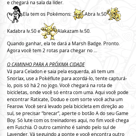
e chegará na sala da líder.
Ela tem os Pokémons:
Abra lv.50
Kadabra lv.50 e
Alakazam lv.50.
Quando ganhar, ela te dará a Marsh Badge. Pronto.
Agora você tem 2 rotas para chegar no …
O CAMINHO PARA A PRÓXIMA CIDADE
Vá para Celadon e saia pela esquerda, ali tem um
Snorlax, use a Pokéflute para acordá-lo, tente capturá-
lo, pois só há 2 no jogo. Você chegará na rota de
bicicletas, onde você só entra com uma. Aqui você pode
encontrar Raticate, Doduo e com sorte você acha um
Fearow. Você será levado pela bicicleta em direção ao
sul, se precisar “brecar”, aperte o botão A do seu Game
Boy. Só lute com os treinadores aqui, no fim você chega
em Fuschia. O outro caminho é saindo pelo sul de
Lavender. Vá seguindo a ponte e você encontra outro