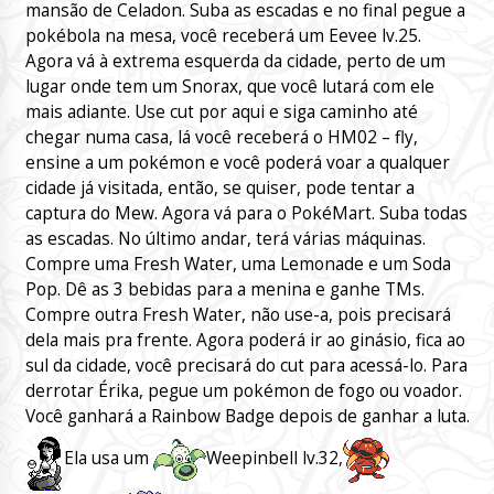
mansão de Celadon. Suba as escadas e no final pegue a
pokébola na mesa, você receberá um Eevee lv.25.
Agora vá à extrema esquerda da cidade, perto de um
lugar onde tem um Snorax, que você lutará com ele
mais adiante. Use cut por aqui e siga caminho até
chegar numa casa, lá você receberá o HM02 – fly,
ensine a um pokémon e você poderá voar a qualquer
cidade já visitada, então, se quiser, pode tentar a
captura do Mew. Agora vá para o PokéMart. Suba todas
as escadas. No último andar, terá várias máquinas.
Compre uma Fresh Water, uma Lemonade e um Soda
Pop. Dê as 3 bebidas para a menina e ganhe TMs.
Compre outra Fresh Water, não use-a, pois precisará
dela mais pra frente. Agora poderá ir ao ginásio, fica ao
sul da cidade, você precisará do cut para acessá-lo. Para
derrotar Érika, pegue um pokémon de fogo ou voador.
Você ganhará a Rainbow Badge depois de ganhar a luta.
Ela usa um
Weepinbell lv.32,