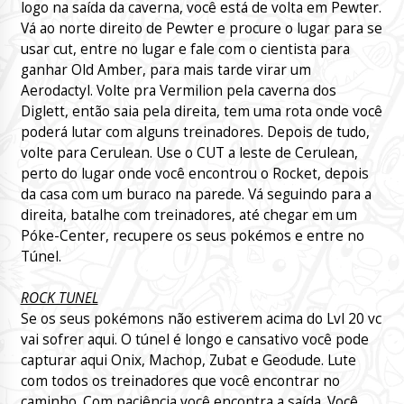
logo na saída da caverna, você está de volta em Pewter.
Vá ao norte direito de Pewter e procure o lugar para se
usar cut, entre no lugar e fale com o cientista para
ganhar Old Amber, para mais tarde virar um
Aerodactyl. Volte pra Vermilion pela caverna dos
Diglett, então saia pela direita, tem uma rota onde você
poderá lutar com alguns treinadores. Depois de tudo,
volte para Cerulean. Use o CUT a leste de Cerulean,
perto do lugar onde você encontrou o Rocket, depois
da casa com um buraco na parede. Vá seguindo para a
direita, batalhe com treinadores, até chegar em um
Póke-Center, recupere os seus pokémos e entre no
Túnel.
ROCK TUNEL
Se os seus pokémons não estiverem acima do Lvl 20 vc
vai sofrer aqui. O túnel é longo e cansativo você pode
capturar aqui Onix, Machop, Zubat e Geodude. Lute
com todos os treinadores que você encontrar no
caminho. Com paciência você encontra a saída. Você