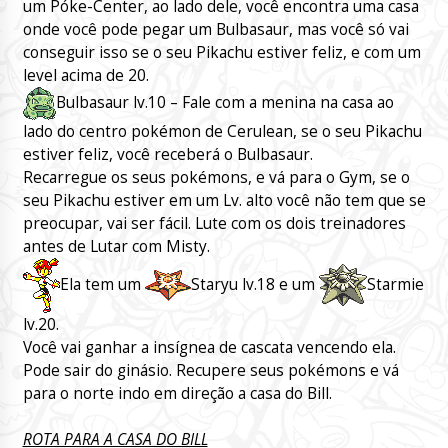
um Póke-Center, ao lado dele, você encontra uma casa
onde você pode pegar um Bulbasaur, mas você só vai
conseguir isso se o seu Pikachu estiver feliz, e com um
level acima de 20.
Bulbasaur lv.10 – Fale com a menina na casa ao
lado do centro pokémon de Cerulean, se o seu Pikachu
estiver feliz, você receberá o Bulbasaur.
Recarregue os seus pokémons, e vá para o Gym, se o
seu Pikachu estiver em um Lv. alto você não tem que se
preocupar, vai ser fácil. Lute com os dois treinadores
antes de Lutar com Misty.
Ela tem um
Staryu lv.18 e um
Starmie
lv.20.
Você vai ganhar a insígnea de cascata vencendo ela.
Pode sair do ginásio. Recupere seus pokémons e vá
para o norte indo em direção a casa do Bill.
ROTA PARA A CASA DO BILL