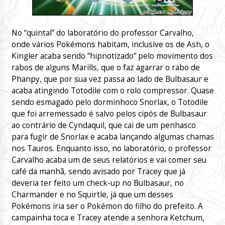
No “quintal” do laboratório do professor Carvalho,
onde vários Pokémons habitam, inclusive os de Ash, o
Kingler acaba sendo “hipnotizado” pelo movimento dos
rabos de alguns Marills, que o faz agarrar o rabo de
Phanpy, que por sua vez passa ao lado de Bulbasaur e
acaba atingindo Totodile com o rolo compressor. Quase
sendo esmagado pelo dorminhoco Snorlax, o Totodile
que foi arremessado é salvo pelos cipós de Bulbasaur
ao contrário de Cyndaquil, que cai de um penhasco
para fugir de Snorlax e acaba lançando algumas chamas
nos Tauros. Enquanto isso, no laboratório, o professor
Carvalho acaba um de seus relatórios e vai comer seu
café da manhã, sendo avisado por Tracey que já
deveria ter feito um check-up no Bulbasaur, no
Charmander e no Squirtle, já que um desses
Pokémons iria ser o Pokémon do filho do prefeito. A
campainha toca e Tracey atende a senhora Ketchum,