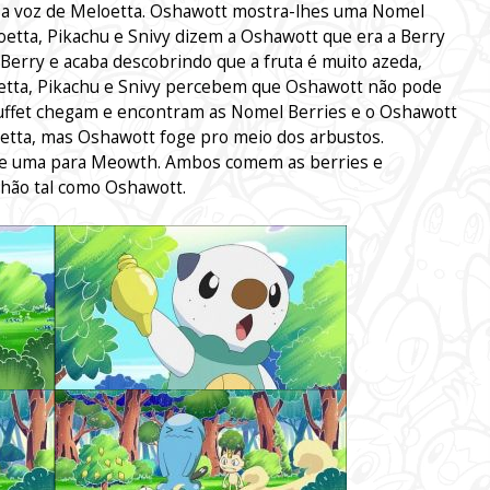
 a voz de Meloetta. Oshawott mostra-lhes uma Nomel
oetta, Pikachu e Snivy dizem a Oshawott que era a Berry
erry e acaba descobrindo que a fruta é muito azeda,
oetta, Pikachu e Snivy percebem que Oshawott não pode
ffet chegam e encontram as Nomel Berries e o Oshawott
etta, mas Oshawott foge pro meio dos arbustos.
ce uma para Meowth. Ambos comem as berries e
chão tal como Oshawott.