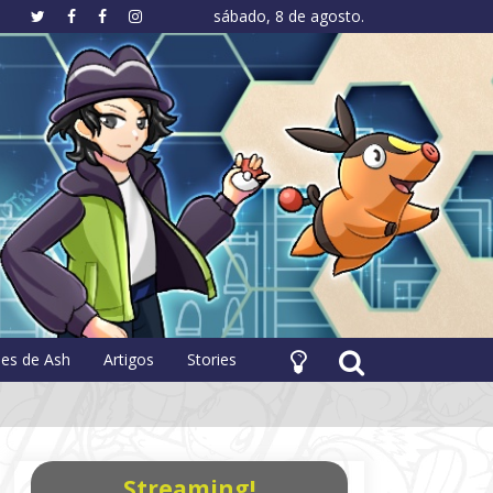
sábado, 8 de agosto.
hology
pes de Ash
Artigos
Stories
Streaming!