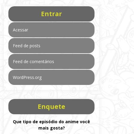
Entrar
Acessar
Feed de posts
Feed de comentários
WordPress.org
Enquete
Que tipo de episódio do anime você
mais gosta?