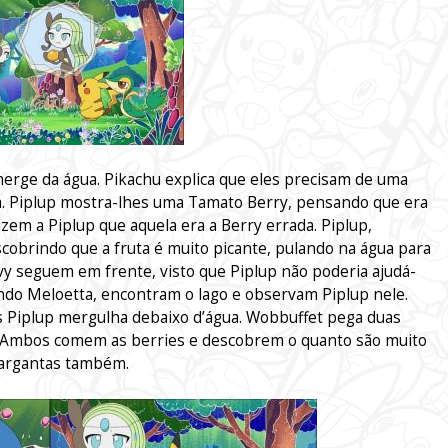
erge da água. Pikachu explica que eles precisam de uma
a. Piplup mostra-lhes uma Tamato Berry, pensando que era
zem a Piplup que aquela era a Berry errada. Piplup,
obrindo que a fruta é muito picante, pulando na água para
ivy seguem em frente, visto que Piplup não poderia ajudá-
ndo Meloetta, encontram o lago e observam Piplup nele.
 Piplup mergulha debaixo d’água. Wobbuffet pega duas
 Ambos comem as berries e descobrem o quanto são muito
 gargantas também.