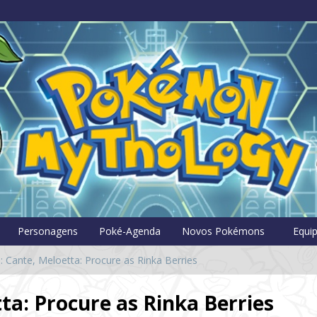
Pokémon Myt
Personagens
Poké-Agenda
Novos Pokémons
Equi
s: Cante, Meloetta: Procure as Rinka Berries
tta: Procure as Rinka Berries