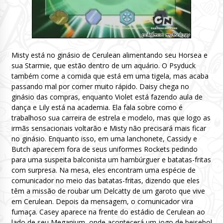
Misty está no ginásio de Cerulean alimentando seu Horsea e
sua Starmie, que estão dentro de um aquário. O Psyduck
também come a comida que está em uma tigela, mas acaba
passando mal por comer muito rápido. Daisy chega no
ginásio das compras, enquanto Violet está fazendo aula de
dança e Lily está na academia. Ela fala sobre como é
trabalhoso sua carreira de estrela e modelo, mas que logo as
irmãs sensacionais voltarão e Misty não precisará mais ficar
no ginásio. Enquanto isso, em uma lanchonete, Cassidy e
Butch aparecem fora de seus uniformes Rockets pedindo
para uma suspeita balconista um hambúrguer e batatas-fritas
com surpresa. Na mesa, eles encontram uma espécie de
comunicador no meio das batatas-fritas, dizendo que eles
têm a missão de roubar um Delcatty de um garoto que vive
em Cerulean. Depois da mensagem, o comunicador vira
fumaça. Casey aparece na frente do estádio de Cerulean ao
lado de seu Meganium, onde acontecerá um jogo de beisebol