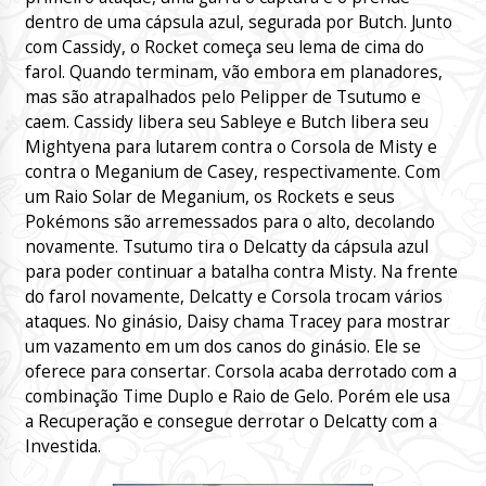
dentro de uma cápsula azul, segurada por Butch. Junto
com Cassidy, o Rocket começa seu lema de cima do
farol. Quando terminam, vão embora em planadores,
mas são atrapalhados pelo Pelipper de Tsutumo e
caem. Cassidy libera seu Sableye e Butch libera seu
Mightyena para lutarem contra o Corsola de Misty e
contra o Meganium de Casey, respectivamente. Com
um Raio Solar de Meganium, os Rockets e seus
Pokémons são arremessados para o alto, decolando
novamente. Tsutumo tira o Delcatty da cápsula azul
para poder continuar a batalha contra Misty. Na frente
do farol novamente, Delcatty e Corsola trocam vários
ataques. No ginásio, Daisy chama Tracey para mostrar
um vazamento em um dos canos do ginásio. Ele se
oferece para consertar. Corsola acaba derrotado com a
combinação Time Duplo e Raio de Gelo. Porém ele usa
a Recuperação e consegue derrotar o Delcatty com a
Investida.