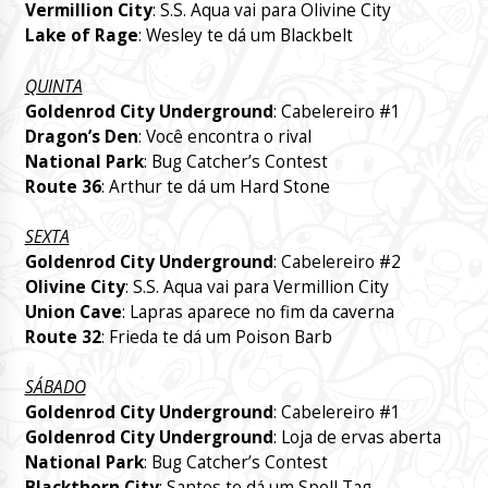
Vermillion City
: S.S. Aqua vai para Olivine City
Lake of Rage
: Wesley te dá um Blackbelt
QUINTA
Goldenrod City Underground
: Cabelereiro #1
Dragon’s Den
: Você encontra o rival
National Park
: Bug Catcher’s Contest
Route 36
: Arthur te dá um Hard Stone
SEXTA
Goldenrod City Underground
: Cabelereiro #2
Olivine City
: S.S. Aqua vai para Vermillion City
Union Cave
: Lapras aparece no fim da caverna
Route 32
: Frieda te dá um Poison Barb
SÁBADO
Goldenrod City Underground
: Cabelereiro #1
Goldenrod City Underground
: Loja de ervas aberta
National Park
: Bug Catcher’s Contest
Blackthorn City
: Santos te dá um Spell Tag