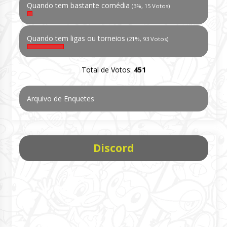
Quando tem bastante comédia
(3%, 15 Votos)
Quando tem ligas ou torneios
(21%, 93 Votos)
Total de Votos:
451
Arquivo de Enquetes
Discord