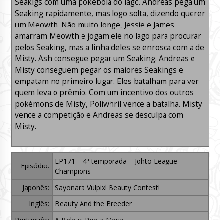
Seakigs com uma pokébola do lago. Andreas pega um
Seaking rapidamente, mas logo solta, dizendo querer
um Meowth. Não muito longe, Jessie e James
amarram Meowth e jogam ele no lago para procurar
pelos Seaking, mas a linha deles se enrosca com a de
Misty. Ash consegue pegar um Seaking. Andreas e
Misty conseguem pegar os maiores Seakings e
empatam no primeiro lugar. Eles batalham para ver
quem leva o prêmio. Com um incentivo dos outros
pokémons de Misty, Poliwhril vence a batalha. Misty
vence a competição e Andreas se desculpa com
Misty.
EP171 – 4ª temporada – Johto League
Episódio:
Champions
Japonês:
Sayonara Vulpix! Beauty Contest!
Inglês:
Beauty And the Breeder
Português:
A Beleza Põe a Mesa