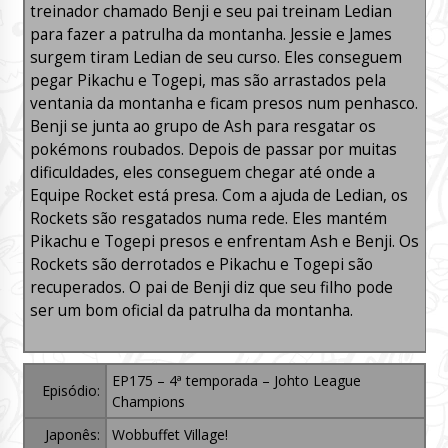
treinador chamado Benji e seu pai treinam Ledian
para fazer a patrulha da montanha. Jessie e James
surgem tiram Ledian de seu curso. Eles conseguem
pegar Pikachu e Togepi, mas são arrastados pela
ventania da montanha e ficam presos num penhasco.
Benji se junta ao grupo de Ash para resgatar os
pokémons roubados. Depois de passar por muitas
dificuldades, eles conseguem chegar até onde a
Equipe Rocket está presa. Com a ajuda de Ledian, os
Rockets são resgatados numa rede. Eles mantém
Pikachu e Togepi presos e enfrentam Ash e Benji. Os
Rockets são derrotados e Pikachu e Togepi são
recuperados. O pai de Benji diz que seu filho pode
ser um bom oficial da patrulha da montanha.
EP175 – 4ª temporada – Johto League
Episódio:
Champions
Japonês:
Wobbuffet Village!