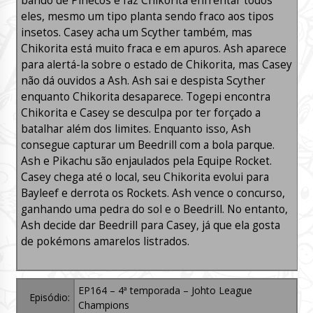
bando de Pinecos e faz Chikorita enfrentar todos
eles, mesmo um tipo planta sendo fraco aos tipos
insetos. Casey acha um Scyther também, mas
Chikorita está muito fraca e em apuros. Ash aparece
para alertá-la sobre o estado de Chikorita, mas Casey
não dá ouvidos a Ash. Ash sai e despista Scyther
enquanto Chikorita desaparece. Togepi encontra
Chikorita e Casey se desculpa por ter forçado a
batalhar além dos limites. Enquanto isso, Ash
consegue capturar um Beedrill com a bola parque.
Ash e Pikachu são enjaulados pela Equipe Rocket.
Casey chega até o local, seu Chikorita evolui para
Bayleef e derrota os Rockets. Ash vence o concurso,
ganhando uma pedra do sol e o Beedrill. No entanto,
Ash decide dar Beedrill para Casey, já que ela gosta
de pokémons amarelos listrados.
EP164 – 4ª temporada – Johto League
Episódio:
Champions