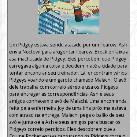
Um Pidgey estava sendo atacado por um Fearow. Ash
envia Noctowl para afugentar Fearow. Brock enfaixa a
asa machucada de Pidgey. Eles percebem que Pidgey
carregava alguma coisa e decidem ir até a cidade para
tentar encontrar seu treinador. Lá, encontram vários
Pidgeys voando e um garoto chamado Malachi. O avô
dele trabalha com correio aéreo e usa os Pidgeys
para entregar as correspondências. Ash e seus
amigos conhecem o avô de Malachi. Uma encomenda
feita pela enfermeira Joy de uma ilha próxima estava
com atraso na entrega. Malachi pega o balão de seu
avô e junta-se a Ash e seus amigos para buscar os
Pidgeys correio perdidos. Eles descobrem que a
Equipe Rocket estava capturando os Pidgeys correio.