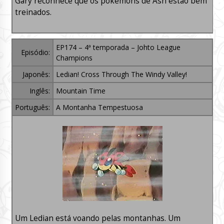
Gary reconhece que os pokémons de Ash estão bem
treinados.
EP174 – 4ª temporada – Johto League
Episódio:
Champions
Japonês:
Ledian! Cross Through The Windy Valley!
Inglês:
Mountain Time
Português:
A Montanha Tempestuosa
Um Ledian está voando pelas montanhas. Um