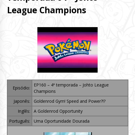
League Champions
EP160 – 4ª temporada – Johto League
Episódio:
Champions
Japonês:
Goldenrod Gym! Speed and Power?!?
Inglês:
A Goldenrod Opportunity
Português:
Uma Oportunidade Dourada