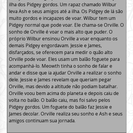
ilha dos Pidgey gordos. Um rapaz chamado Wilbur
leva Ash e seus amigos até a ilha. Os Pidgey de lá são
muito gordos e incapazes de voar. Wilbur tem um
Pidgey normal que pode voar. Ele chama-se Orville. O
sonho de Orville é voar o mais alto que puder. O
próprio Wilbur ensinou Orville a voar enquanto os
demais Pidgey engordavam. Jessie e James,
disfarçados, se oferecem para medir o quão alto
Orville pode voar. Eles usam um balão foguete para
acompanhá-lo. Meowth tinha o sonho de falar e
andar e disse que ia ajudar Orville a realizar o sonho
dele. Jessie e James revelam que queriam pegar
Orville, mas devido a altitude não podiam batalhar.
Orville voou bem acima do planeta e depois caiu de
volta no balão. O balão caiu, mas foi salvo pelos
Pidgey gordos. Um foguete do balão faz Jessie e
James decolar. Orville realiza seu sonho e Ash e seus
amigos continuam sua jornada.