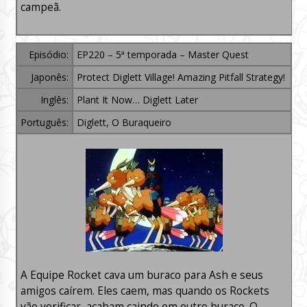
campeã.
Episódio:
EP220 – 5ª temporada – Master Quest
Japonês:
Protect Diglett Village! Amazing Pitfall Strategy!
Inglês:
Plant It Now… Diglett Later
Português:
Diglett, O Buraqueiro
A Equipe Rocket cava um buraco para Ash e seus
amigos caírem. Eles caem, mas quando os Rockets
vão verificar, acabam caindo em outro buraco. O