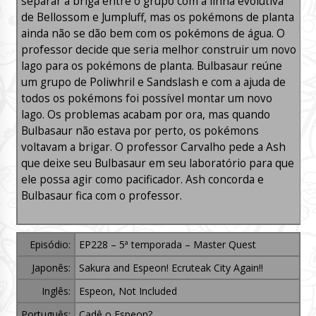
separar a briga entre o grupo com a linha evolutiva
de Bellossom e Jumpluff, mas os pokémons de planta
ainda não se dão bem com os pokémons de água. O
professor decide que seria melhor construir um novo
lago para os pokémons de planta. Bulbasaur reúne
um grupo de Poliwhril e Sandslash e com a ajuda de
todos os pokémons foi possível montar um novo
lago. Os problemas acabam por ora, mas quando
Bulbasaur não estava por perto, os pokémons
voltavam a brigar. O professor Carvalho pede a Ash
que deixe seu Bulbasaur em seu laboratório para que
ele possa agir como pacificador. Ash concorda e
Bulbasaur fica com o professor.
Episódio:
EP228 – 5ª temporada – Master Quest
Japonês:
Sakura and Espeon! Ecruteak City Again!!
Inglês:
Espeon, Not Included
Português:
Cadê o Espeon?