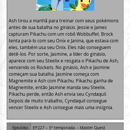
Ash tirou a manhã para treinar com seus pokémons
antes de sua batalha no ginásio. Jessie e James
capturam Pikachu com um robô Wobbuffet. Brock
tenta pará-lo com seu Onix e Janina, que estava com
eles, também usa seu Onix. Eles não conseguem
detê-los. Por sorte, Jasmine, a líder do ginásio,
aparece com seu Steelix e resgata o Pikachu de Ash,
vencendo os Rockets. No ginásio, Ash e Jasmine
começam sua batalha. Jasmine começa com
Magnemite e Ash com Pikachu. Pikachu ganha de
Magnemite, então Jasmine manda seu Steelix.
Pikachu perde, então Ash envia seu Cyndaquil.
Depois de muito trabalho, Cyndaquil consegue
vencer Steelix e Ash consegue mais uma insígnia.
Episódio:
EP227 – 5ª temporada – Master Quest