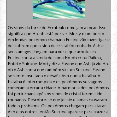
Os sinos da torre de Ecruteak começam a tocar. Isso
significa que Ho-oh está por vir. Morty e um perito
em lendas pokémon chamado Eusine vão investigar e
descobrem que o sino de cristal foi roubado. Ash e
seus amigos chegam para ver o que aconteceu.
Eusine conta a lenda de como Ho-oh criou Raikou,
Entei e Suicune. Morty diz a Eusine que Ash já viu Ho-
oh e Ash conta que também viu um Suicune. Eusine
se sente insultado e desafia Ash numa batalha. A
batalha é interrompida e os pokémons selvagens
começam a ercar a cidade. A harmonia dos pokémons
foi perturbada após os sinos de cristal terem sido
roubados. Descobre-se que Jessie e James causaram
todo o problema. Os pokémons chegam para atacar
Ash e os outros, então Suicune aparece para trazer a