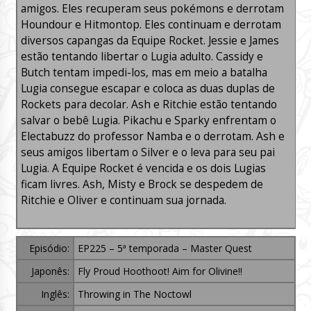
amigos. Eles recuperam seus pokémons e derrotam
Houndour e Hitmontop. Eles continuam e derrotam
diversos capangas da Equipe Rocket. Jessie e James
estão tentando libertar o Lugia adulto. Cassidy e
Butch tentam impedi-los, mas em meio a batalha
Lugia consegue escapar e coloca as duas duplas de
Rockets para decolar. Ash e Ritchie estão tentando
salvar o bebê Lugia. Pikachu e Sparky enfrentam o
Electabuzz do professor Namba e o derrotam. Ash e
seus amigos libertam o Silver e o leva para seu pai
Lugia. A Equipe Rocket é vencida e os dois Lugias
ficam livres. Ash, Misty e Brock se despedem de
Ritchie e Oliver e continuam sua jornada.
Episódio:
EP225 – 5ª temporada – Master Quest
Japonês:
Fly Proud Hoothoot! Aim for Olivine!!
Inglês:
Throwing in The Noctowl