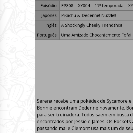
Episódio:
EP808 – XY004 – 17ª temporada – XY
Japonês:
Pikachu & Dedenne! Nuzzle!!
Inglês:
A Shockingly Cheeky Friendship!
Português:
Uma Amizade Chocantemente Fofa!
Serena recebe uma pokédex de Sycamore e e
Bonnie encontram Dedenne novamente. Bonnie
para ser treinadora. Todos saem em busca d
encontrados por Jessie e James. Os Rocket
passando mal e Clemont usa mais um de seus