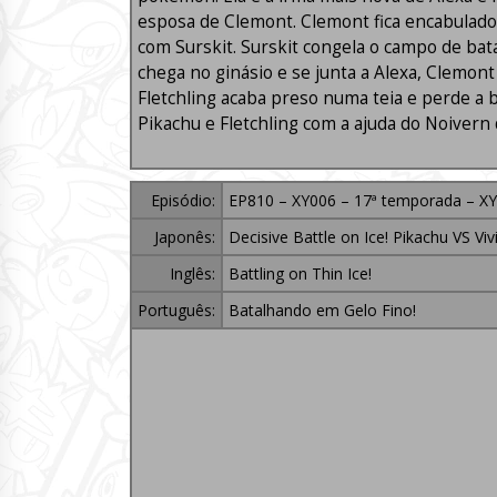
esposa de Clemont. Clemont fica encabulado e
com Surskit. Surskit congela o campo de bat
chega no ginásio e se junta a Alexa, Clemont
Fletchling acaba preso numa teia e perde a
Pikachu e Fletchling com a ajuda do Noivern 
Episódio:
EP810 – XY006 – 17ª temporada – XY
Japonês:
Decisive Battle on Ice! Pikachu VS Vivi
Inglês:
Battling on Thin Ice!
Português:
Batalhando em Gelo Fino!