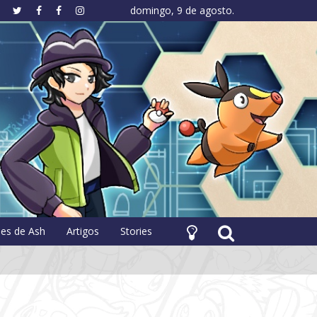
domingo, 9 de agosto.
hology
pes de Ash
Artigos
Stories