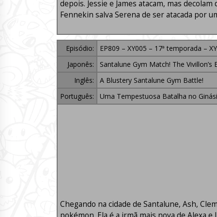
depois. Jessie e James atacam, mas decolam 
Fennekin salva Serena de ser atacada por 
Episódio:
EP809 – XY005 – 17ª temporada – XY
Japonês:
Santalune Gym Match! The Vivillon’s 
Inglês:
A Blustery Santalune Gym Battle!
Português:
Uma Tempestuosa Batalha no Ginási
Chegando na cidade de Santalune, Ash, Clemo
pokémon. Ela é a irmã mais nova de Alexa e l