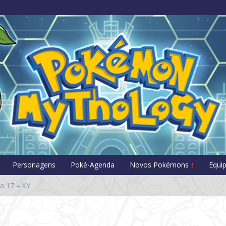
Pokémon Myt
Personagens
Poké-Agenda
Novos Pokémons
Equi
 17 – XY