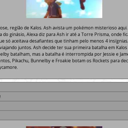
e, região de Kalos. Ash avista um pokémon misterioso aqui. As
 do ginásio, Alexa diz para Ash ir até a Torre Prisma, onde fi
só aceitava desafiantes que tinham pelo menos 4 insígnias. As
viajando juntos. Ash decide ter sua primeira batalha em Kal
by batalham, mas a batalha é interrompida por Jessie e Jame
untos, Pikachu, Bunnelby e Froakie botam os Rockets para deco
Sycamore.
!