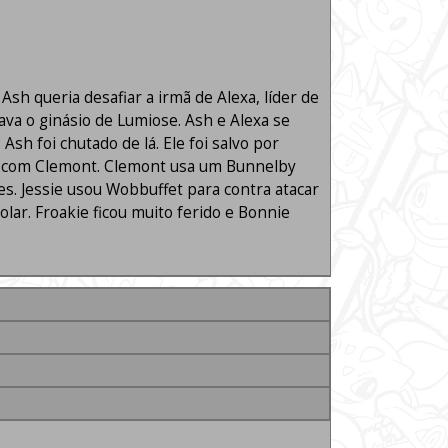
h queria desafiar a irmã de Alexa, líder de
cava o ginásio de Lumiose. Ash e Alexa se
h foi chutado de lá. Ele foi salvo por
os com Clemont. Clemont usa um Bunnelby
s. Jessie usou Wobbuffet para contra atacar
lar. Froakie ficou muito ferido e Bonnie