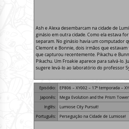
Ash e Alexa desembarcam na cidade de Lumios
ginásio em outra cidade. Como ela estava fora
separam. No ginásio havia um computador que 
Clemont e Bonnie, dois irmãos que estavam 
que capturou recentemente. Pikachu e Bunnel
Pikachu. Um Froakie aparece para salvá-lo. J
sugere levá-lo ao laboratório do professor 
Episódio:
EP806 – XY002 – 17ª temporada – XY
Japonês:
Mega Evolution and the Prism Tower
Inglês:
Lumiose City Pursuit!
Português:
Perseguição na Cidade de Lumiose!