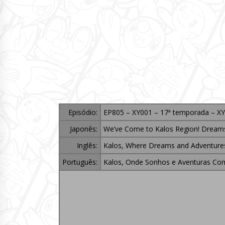
Episódio:
EP805 – XY001 – 17ª temporada – XY
Japonês:
We’ve Come to Kalos Region! Dreams
Inglês:
Kalos, Where Dreams and Adventures
Português:
Kalos, Onde Sonhos e Aventuras C