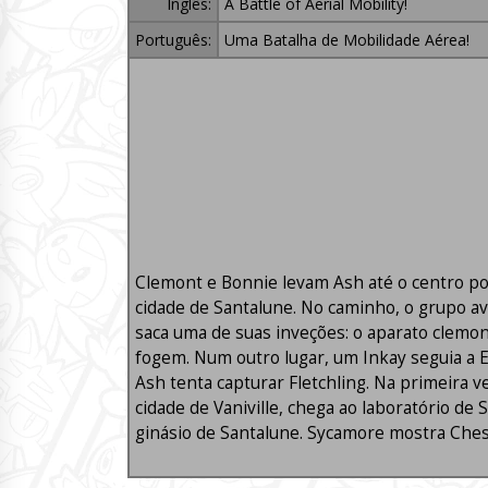
Inglês:
A Battle of Aerial Mobility!
Português:
Uma Batalha de Mobilidade Aérea!
Clemont e Bonnie levam Ash até o centro po
cidade de Santalune. No caminho, o grupo av
saca uma de suas inveções: o aparato clemont
fogem. Num outro lugar, um Inkay seguia a E
Ash tenta capturar Fletchling. Na primeira
cidade de Vaniville, chega ao laboratório de
ginásio de Santalune. Sycamore mostra Ches