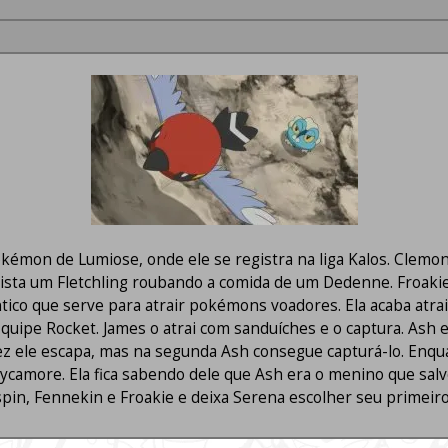
kémon de Lumiose, onde ele se registra na liga Kalos. Clem
ista um Fletchling roubando a comida de um Dedenne. Froakie 
ico que serve para atrair pokémons voadores. Ela acaba atrain
quipe Rocket. James o atrai com sanduíches e o captura. Ash 
 vez ele escapa, mas na segunda Ash consegue capturá-lo. Enq
 Sycamore. Ela fica sabendo dele que Ash era o menino que sal
pin, Fennekin e Froakie e deixa Serena escolher seu primei