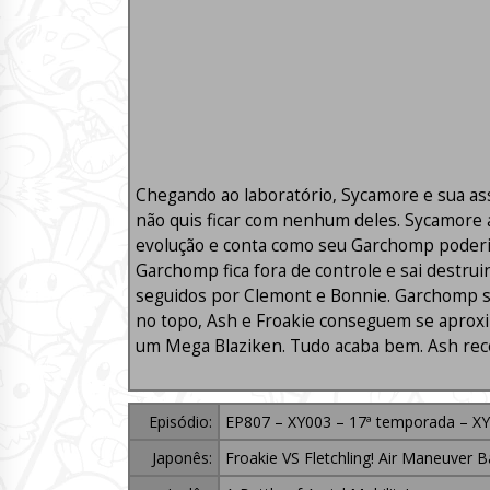
Chegando ao laboratório, Sycamore e sua ass
não quis ficar com nenhum deles. Sycamore 
evolução e conta como seu Garchomp poderia 
Garchomp fica fora de controle e sai destrui
seguidos por Clemont e Bonnie. Garchomp so
no topo, Ash e Froakie conseguem se aproxim
um Mega Blaziken. Tudo acaba bem. Ash rec
Episódio:
EP807 – XY003 – 17ª temporada – XY
Japonês:
Froakie VS Fletchling! Air Maneuver Ba