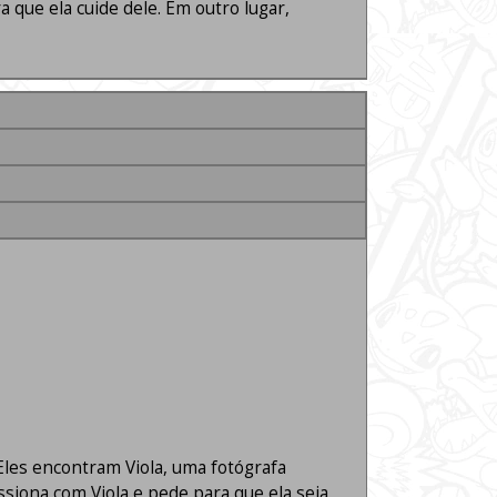
que ela cuide dele. Em outro lugar,
Eles encontram Viola, uma fotógrafa
ssiona com Viola e pede para que ela seja