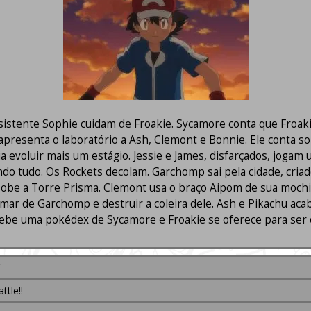
istente Sophie cuidam de Froakie. Sycamore conta que Froakie
apresenta o laboratório a Ash, Clemont e Bonnie. Ele conta s
evoluir mais um estágio. Jessie e James, disfarçados, jogam
ndo tudo. Os Rockets decolam. Garchomp sai pela cidade, criad
be a Torre Prisma. Clemont usa o braço Aipom de sua mochila
ar de Garchomp e destruir a coleira dele. Ash e Pikachu acab
ebe uma pokédex de Sycamore e Froakie se oferece para ser
ttle!!