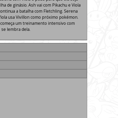
ha de ginásio. Ash vai com Pikachu e Viola
ontinua a batalha com Fletchling. Serena
e Viola usa Vivillon como próximo pokémon.
sh começa um treinamento intensivo com
 se lembra dela.