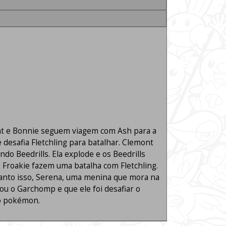
ont e Bonnie seguem viagem com Ash para a
desafia Fletchling para batalhar. Clemont
do Beedrills. Ela explode e os Beedrills
e Froakie fazem uma batalha com Fletchling.
uanto isso, Serena, uma menina que mora na
vou o Garchomp e que ele foi desafiar o
ro pokémon.