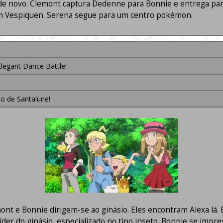
de novo. Clemont captura Dedenne para Bonnie e entrega para 
um Vespiquen. Serena segue para um centro pokémon.
Elegant Dance Battle!
o de Santalune!
nt e Bonnie dirigem-se ao ginásio. Eles encontram Alexa lá. 
íder do ginásio, especializado no tipo inseto. Bonnie se impre