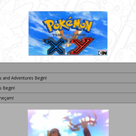
 and Adventures Begin!
 Begin!
omeçam!