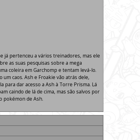
 já pertenceu a vários treinadores, mas ele
obre as suas pesquisas sobre a mega
 uma coleira em Garchomp e tentam levá-lo.
o um caos. Ash e Froakie vão atrás dele,
 para dar acesso a Ash à Torre Prisma. Lá
am caindo de lá de cima, mas são salvos por
 o pokémon de Ash.