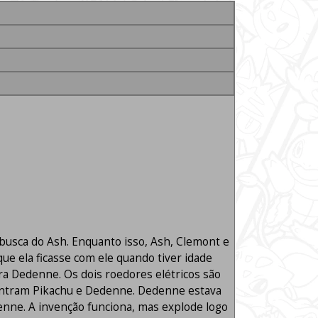
usca do Ash. Enquanto isso, Ash, Clemont e
 ela ficasse com ele quando tiver idade
a Dedenne. Os dois roedores elétricos são
contram Pikachu e Dedenne. Dedenne estava
enne. A invenção funciona, mas explode logo