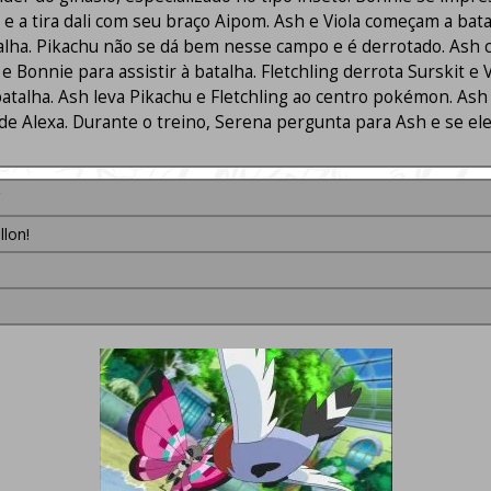
 a tira dali com seu braço Aipom. Ash e Viola começam a batal
alha. Pikachu não se dá bem nesse campo e é derrotado. Ash c
 e Bonnie para assistir à batalha. Fletchling derrota Surskit 
 batalha. Ash leva Pikachu e Fletchling ao centro pokémon. A
de Alexa. Durante o treino, Serena pergunta para Ash e se ele
llon!