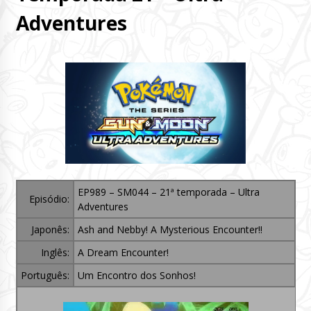
Adventures
EP989 – SM044 – 21ª temporada – Ultra
Episódio:
Adventures
Japonês:
Ash and Nebby! A Mysterious Encounter!!
Inglês:
A Dream Encounter!
Português:
Um Encontro dos Sonhos!