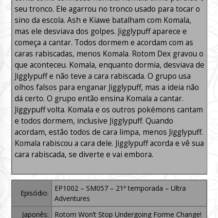
seu tronco. Ele agarrou no tronco usado para tocar o
sino da escola. Ash e Kiawe batalham com Komala,
mas ele desviava dos golpes. Jigglypuff aparece e
começa a cantar. Todos dormem e acordam com as
caras rabiscadas, menos Komala. Rotom Dex gravou o
que aconteceu. Komala, enquanto dormia, desviava de
Jigglypuff e não teve a cara rabiscada. O grupo usa
olhos falsos para enganar Jigglypuff, mas a ideia não
dá certo. O grupo então ensina Komala a cantar.
Jiggypuff volta. Komala e os outros pokémons cantam
e todos dormem, inclusive Jigglypuff. Quando
acordam, estão todos de cara limpa, menos Jigglypuff.
Komala rabiscou a cara dele. Jigglypuff acorda e vê sua
cara rabiscada, se diverte e vai embora.
EP1002 – SM057 – 21ª temporada – Ultra
Episódio:
Adventures
Japonês:
Rotom Won’t Stop Undergoing Forme Change!