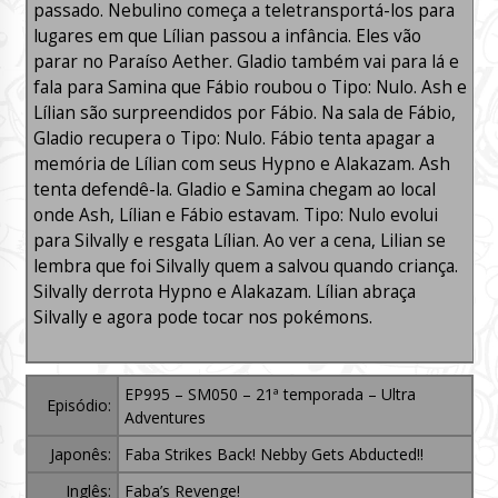
passado. Nebulino começa a teletransportá-los para
lugares em que Lílian passou a infância. Eles vão
parar no Paraíso Aether. Gladio também vai para lá e
fala para Samina que Fábio roubou o Tipo: Nulo. Ash e
Lílian são surpreendidos por Fábio. Na sala de Fábio,
Gladio recupera o Tipo: Nulo. Fábio tenta apagar a
memória de Lílian com seus Hypno e Alakazam. Ash
tenta defendê-la. Gladio e Samina chegam ao local
onde Ash, Lílian e Fábio estavam. Tipo: Nulo evolui
para Silvally e resgata Lílian. Ao ver a cena, Lilian se
lembra que foi Silvally quem a salvou quando criança.
Silvally derrota Hypno e Alakazam. Lílian abraça
Silvally e agora pode tocar nos pokémons.
EP995 – SM050 – 21ª temporada – Ultra
Episódio:
Adventures
Japonês:
Faba Strikes Back! Nebby Gets Abducted!!
Inglês:
Faba’s Revenge!