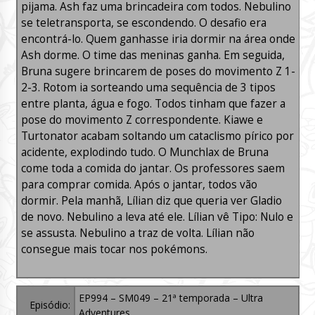
pijama. Ash faz uma brincadeira com todos. Nebulino
se teletransporta, se escondendo. O desafio era
encontrá-lo. Quem ganhasse iria dormir na área onde
Ash dorme. O time das meninas ganha. Em seguida,
Bruna sugere brincarem de poses do movimento Z 1-
2-3. Rotom ia sorteando uma sequência de 3 tipos
entre planta, água e fogo. Todos tinham que fazer a
pose do movimento Z correspondente. Kiawe e
Turtonator acabam soltando um cataclismo pírico por
acidente, explodindo tudo. O Munchlax de Bruna
come toda a comida do jantar. Os professores saem
para comprar comida. Após o jantar, todos vão
dormir. Pela manhã, Lílian diz que queria ver Gladio
de novo. Nebulino a leva até ele. Lílian vê Tipo: Nulo e
se assusta. Nebulino a traz de volta. Lílian não
consegue mais tocar nos pokémons.
EP994 – SM049 – 21ª temporada – Ultra
Episódio:
Adventures