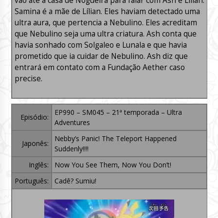
vão até a casa de Nogueira para falar com Ash e Lílian.
Samina é a mãe de Lílian. Eles haviam detectado uma
ultra aura, que pertencia a Nebulino. Eles acreditam
que Nebulino seja uma ultra criatura. Ash conta que
havia sonhado com Solgaleo e Lunala e que havia
prometido que ia cuidar de Nebulino. Ash diz que
entrará em contato com a Fundação Aether caso
precise.
EP990 – SM045 – 21ª temporada – Ultra
Episódio:
Adventures
Nebby’s Panic! The Teleport Happened
Japonês:
Suddenly!!!!
Inglês:
Now You See Them, Now You Don’t!
Português:
Cadê? Sumiu!