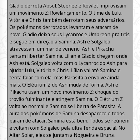
Gladio derrota Absol. Steenee e Rowlet improvisam
um movimento Z: Rowlançamento. O time de Lulu,
Vitória e Chris também derrotam seus adversários.
Os pokémons derrotados levantam e atacam de
novo. Gladio deixa seus Lycanroc e Umbreon pra trás
e segue em direção à Samina. Ash e Solgaleo
atravessam um mar de veneno. Ash e Pikachu
tentam libertar Samina. Lílian e Gladio chegam onde
Ash está. Solgaleo volta com o Lycanroc do Ash para
ajudar Lulu, Vitória e Chris. Lílian vai até Samina e
tenta falar com ela, mas Parasita a envolve ainda
mais. O Elétrium Z de Ash muda de forma. Ash e
Pikachu usam um novo movimento Z: choque do
trovão fulminante e atingem Samina. O Elétrium Z
volta ao normal e Samina se liberta de Parasita. A
aura dos pokémons de Samina desaparece e todos
param de atacar. Samina está bem. Todos se reúnem
e voltam com Solgaleo pela ultra fenda espacial. No
Altar Solar, eles se juntam a Nogueira e Bruna.