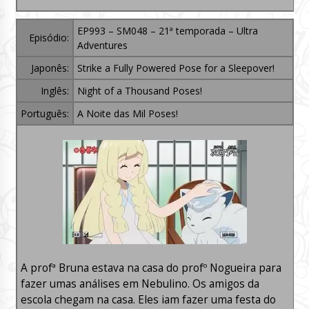
EP993 – SM048 – 21ª temporada – Ultra
Episódio:
Adventures
Japonês:
Strike a Fully Powered Pose for a Sleepover!
Inglês:
Night of a Thousand Poses!
Português:
A Noite das Mil Poses!
A profª Bruna estava na casa do profº Nogueira para
fazer umas análises em Nebulino. Os amigos da
escola chegam na casa. Eles iam fazer uma festa do