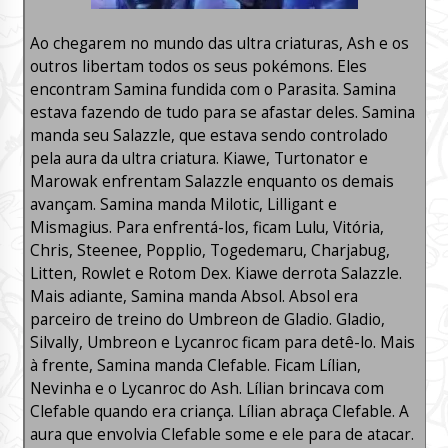
Ao chegarem no mundo das ultra criaturas, Ash e os
outros libertam todos os seus pokémons. Eles
encontram Samina fundida com o Parasita. Samina
estava fazendo de tudo para se afastar deles. Samina
manda seu Salazzle, que estava sendo controlado
pela aura da ultra criatura. Kiawe, Turtonator e
Marowak enfrentam Salazzle enquanto os demais
avançam. Samina manda Milotic, Lilligant e
Mismagius. Para enfrentá-los, ficam Lulu, Vitória,
Chris, Steenee, Popplio, Togedemaru, Charjabug,
Litten, Rowlet e Rotom Dex. Kiawe derrota Salazzle.
Mais adiante, Samina manda Absol. Absol era
parceiro de treino do Umbreon de Gladio. Gladio,
Silvally, Umbreon e Lycanroc ficam para detê-lo. Mais
à frente, Samina manda Clefable. Ficam Lílian,
Nevinha e o Lycanroc do Ash. Lílian brincava com
Clefable quando era criança. Lílian abraça Clefable. A
aura que envolvia Clefable some e ele para de atacar.