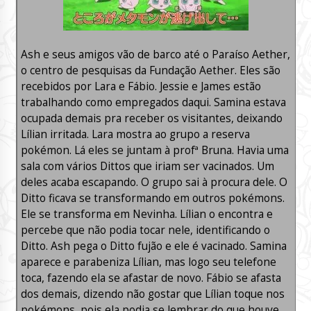
Ash e seus amigos vão de barco até o Paraíso Aether,
o centro de pesquisas da Fundação Aether. Eles são
recebidos por Lara e Fábio. Jessie e James estão
trabalhando como empregados daqui. Samina estava
ocupada demais pra receber os visitantes, deixando
Lílian irritada. Lara mostra ao grupo a reserva
pokémon. Lá eles se juntam à profª Bruna. Havia uma
sala com vários Dittos que iriam ser vacinados. Um
deles acaba escapando. O grupo sai à procura dele. O
Ditto ficava se transformando em outros pokémons.
Ele se transforma em Nevinha. Lílian o encontra e
percebe que não podia tocar nele, identificando o
Ditto. Ash pega o Ditto fujão e ele é vacinado. Samina
aparece e parabeniza Lílian, mas logo seu telefone
toca, fazendo ela se afastar de novo. Fábio se afasta
dos demais, dizendo não gostar que Lílian toque nos
pokémons, pois ela podia se lembrar do que houve