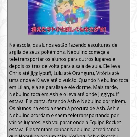
Na escola, os alunos estão fazendo esculturas de
argila de seus pokémons. Nebulino começa a
teletransportar os alunos para outros lugares e
depois os traz de volta para a sala de aula. Ele leva
Chris até Jigglypuff, Lulu até Oranguru, Vitória até
uma onda e Kiawe até o vulcão. Quando Nebulino toca
em Lílian, ela se paralisa e ele dorme. Mais tarde,
Nebulino toca em Ash e o leva até onde Jigglypuff
estava. Ele canta, fazendo Ash e Nebulino dormirem.
Os alunos na escola saem à procura de Ash. Ash e
Nebulino acordam e saem teletransportando por
vários lugares. Ash vai parar onde a Equipe Rocket
estava. Eles tentam roubar Nebulino, acreditando
que Nebulino era um Mini-Koffing. Ash e Pikachu