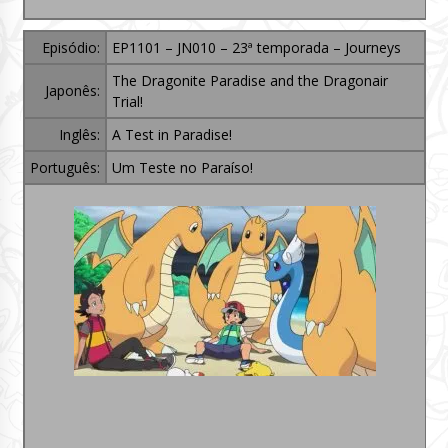
Episódio:
EP1101 – JN010 – 23ª temporada – Journeys
The Dragonite Paradise and the Dragonair
Japonês:
Trial!
Inglês:
A Test in Paradise!
Português:
Um Teste no Paraíso!