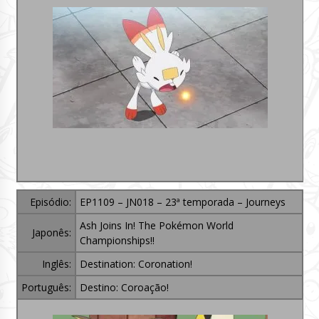
Episódio:
EP1109 – JN018 – 23ª temporada – Journeys
Ash Joins In! The Pokémon World
Japonês:
Championships!!
Inglês:
Destination: Coronation!
Português:
Destino: Coroação!