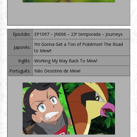
Episódio:
EP1097 – JN006 – 23ª temporada – Journeys
I’m Gonna Get a Ton of Pokémon! The Road
Japonês:
to Mew!!
Inglês:
Working My Way Back To Mew!
Português:
Não Desistirei de Mew!