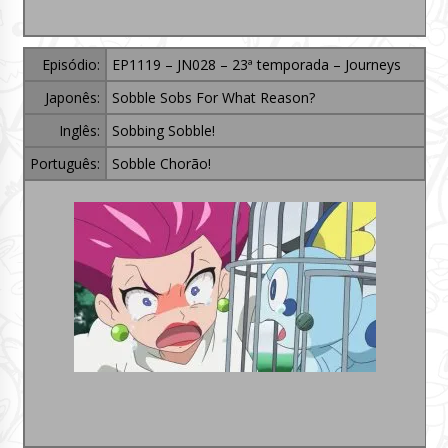
Episódio:
EP1119 – JN028 – 23ª temporada – Journeys
Japonês:
Sobble Sobs For What Reason?
Inglês:
Sobbing Sobble!
Português:
Sobble Chorão!