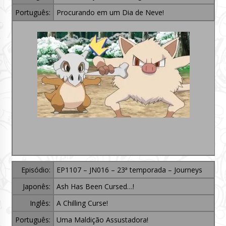
Português:
Procurando em um Dia de Neve!
Episódio:
EP1107 – JN016 – 23ª temporada – Journeys
Japonês:
Ash Has Been Cursed…!
Inglês:
A Chilling Curse!
Português:
Uma Maldição Assustadora!