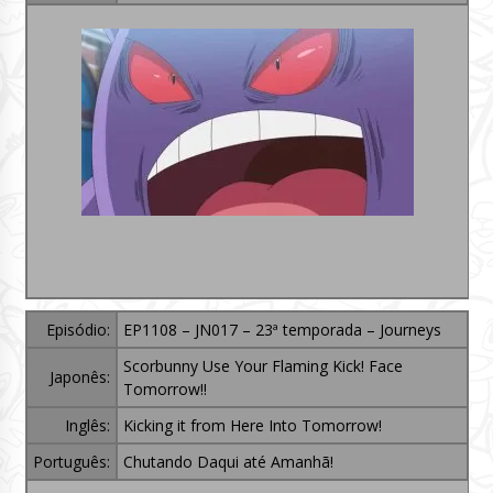
Episódio:
EP1108 – JN017 – 23ª temporada – Journeys
Scorbunny Use Your Flaming Kick! Face
Japonês:
Tomorrow!!
Inglês:
Kicking it from Here Into Tomorrow!
Português:
Chutando Daqui até Amanhã!