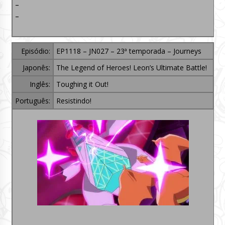
–
–
Episódio:
EP1118 – JN027 – 23ª temporada – Journeys
Japonês:
The Legend of Heroes! Leon’s Ultimate Battle!
Inglês:
Toughing it Out!
Português:
Resistindo!