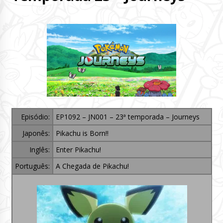
Episódio:
EP1092 – JN001 – 23ª temporada – Journeys
Japonês:
Pikachu is Born!!
Inglês:
Enter Pikachu!
Português:
A Chegada de Pikachu!