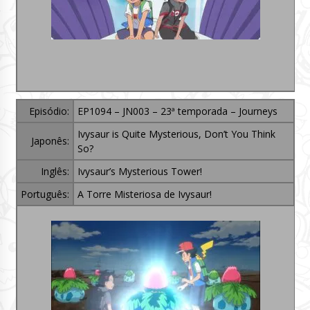
Episódio:
EP1094 – JN003 – 23ª temporada – Journeys
Ivysaur is Quite Mysterious, Don’t You Think
Japonês:
So?
Inglês:
Ivysaur’s Mysterious Tower!
Português:
A Torre Misteriosa de Ivysaur!