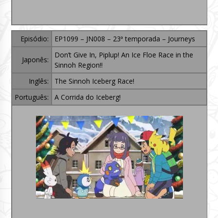
Episódio:
EP1099 – JN008 – 23ª temporada – Journeys
Don’t Give In, Piplup! An Ice Floe Race in the
Japonês:
Sinnoh Region!!
Inglês:
The Sinnoh Iceberg Race!
Português:
A Corrida do Iceberg!