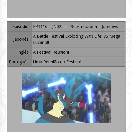
Episódio:
EP1116 – JN025 – 23ª temporada – Journeys
A Battle Festival Exploding With Life! VS Mega
Japonês:
Lucario!!
Inglês:
A Festival Reunion!
Português:
Uma Reunião no Festival!