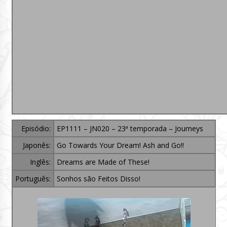
Episódio:
EP1111 – JN020 – 23ª temporada – Journeys
Japonês:
Go Towards Your Dream! Ash and Go!!
Inglês:
Dreams are Made of These!
Português:
Sonhos são Feitos Disso!