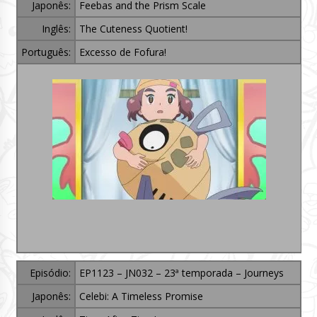
Japonês:
Feebas and the Prism Scale
Inglês:
The Cuteness Quotient!
Português:
Excesso de Fofura!
Episódio:
EP1123 – JN032 – 23ª temporada – Journeys
Japonês:
Celebi: A Timeless Promise