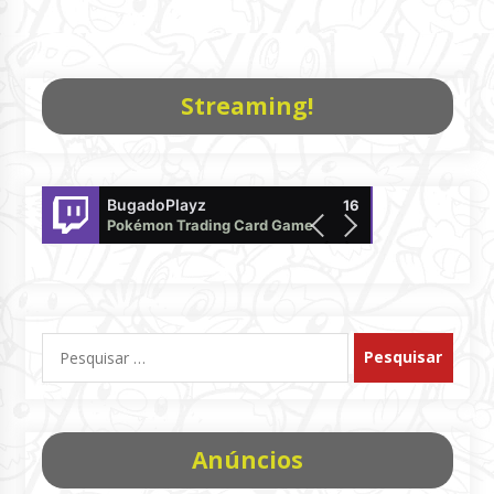
Streaming!
BugadoPlayz
Pokemon
16
Pokémon Trading Card Game
offline
Pesquisar
por:
Anúncios