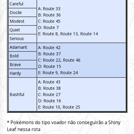
Careful
A: Route 33
Docile
B: Route 36
Modest
C: Route 45
D: Route 7
Quiet
E: Route 8, Route 13, Route 14
Serious
Adamant
A: Route 42
B: Route 37
Bold
C: Route 22, Route 46
Brave
D: Route 15
E: Route 9, Route 24
Hardy
A: Route 43
B: Route 38
Bashful
C: Route 27
D: Route 16
E: Route 10, Route 25
* Pokémons do tipo voador não conseguirão a Shiny
Leaf nessa rota