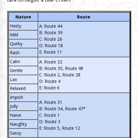
Nature
Route
Hasty
A: Route 44
B: Route 39
Mild
C: Route 26
Quirky
D: Route 18
E: Route 11
Rash
Calm
A: Route 32
B: Route 35, Route 48
Gentle
C: Route 2, Route 28
Lax
D: Route 4
E: Route 6
Relaxed
Impish
A: Route 31
Jolly
B: Route 34, Route 47*
Naive
C: Route 1
D: Route 3
Naughty
E: Route 5, Route 12
Sassy