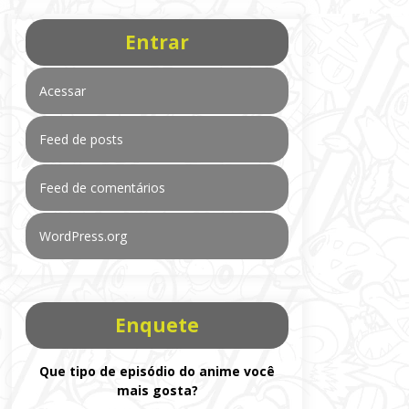
Entrar
Acessar
Feed de posts
Feed de comentários
WordPress.org
Enquete
Que tipo de episódio do anime você
mais gosta?