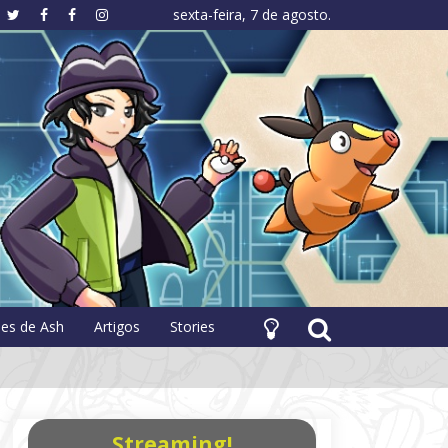
sexta-feira, 7 de agosto.
hology
pes de Ash
Artigos
Stories
Streaming!