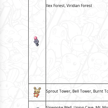
Ilex Forest, Viridian Forest
Sprout Tower, Bell Tower, Burnt T
Slowpoke Well, Union Cave, Mt. Morta