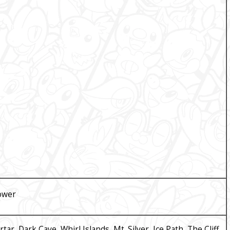
ower
r, Dark Cave, Whirl Islands, Mt. Silver, Ice Path, The Cliff