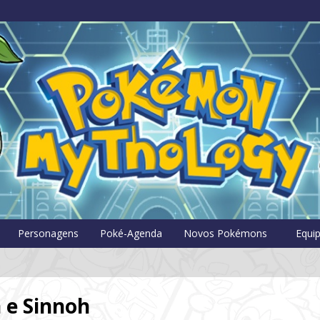
Pokémon Myt
Personagens
Poké-Agenda
Novos Pokémons
Equi
 e Sinnoh