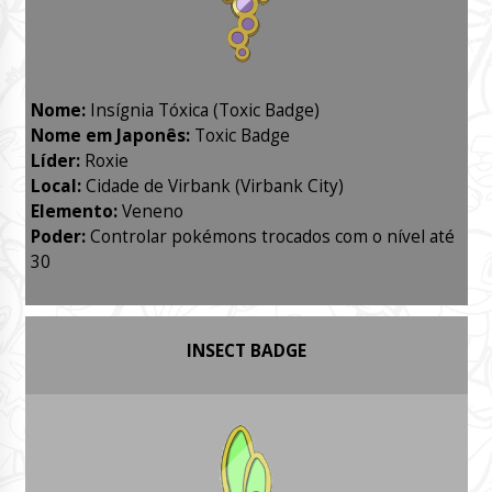
Nome:
Insígnia Tóxica (Toxic Badge)
Nome em Japonês:
Toxic Badge
Líder:
Roxie
Local:
Cidade de Virbank (Virbank City)
Elemento:
Veneno
Poder:
Controlar pokémons trocados com o nível até
30
INSECT BADGE