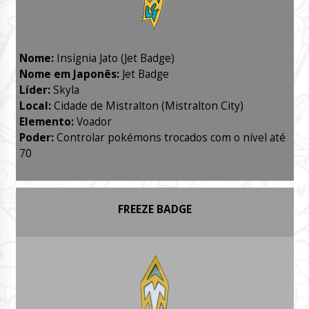
Nome:
Insígnia Jato (Jet Badge)
Nome em Japonês:
Jet Badge
Líder:
Skyla
Local:
Cidade de Mistralton (Mistralton City)
Elemento:
Voador
Poder:
Controlar pokémons trocados com o nível até
70
FREEZE BADGE