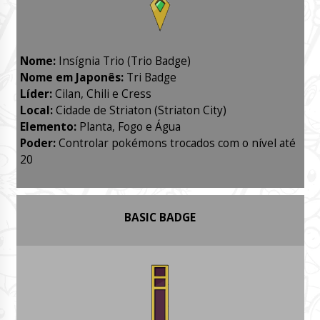
Nome:
Insígnia Trio (Trio Badge)
Nome em Japonês:
Tri Badge
Líder:
Cilan, Chili e Cress
Local:
Cidade de Striaton (Striaton City)
Elemento:
Planta, Fogo e Água
Poder:
Controlar pokémons trocados com o nível até
20
BASIC BADGE