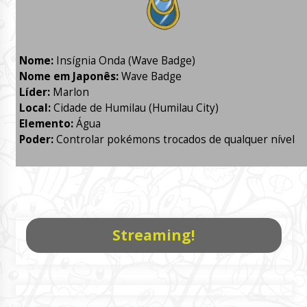
Nome:
Insígnia Onda (Wave Badge)
Nome em Japonês:
Wave Badge
Líder:
Marlon
Local:
Cidade de Humilau (Humilau City)
Elemento:
Água
Poder:
Controlar pokémons trocados de qualquer nível
Streaming!