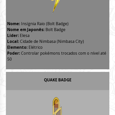
Nome:
Insígnia Raio (Bolt Badge)
Nome em Japonês:
Bolt Badge
Líder:
Elesa
Local:
Cidade de Nimbasa (Nimbasa City)
Elemento:
Elétrico
Poder:
Controlar pokémons trocados com o nível até
50
QUAKE BADGE