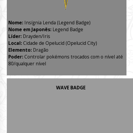
Nome:
Insígnia Lenda (Legend Badge)
Nome em Japonês:
Legend Badge
Líder:
Drayden/Iris
Local:
Cidade de Opelucid (Opelucid City)
Elemento:
Dragão
Poder:
Controlar pokémons trocados com o nível até
80/qualquer nível
WAVE BADGE