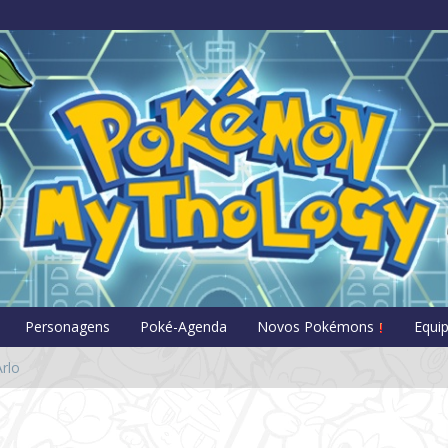
Pokémon Myt
Personagens
Poké-Agenda
Novos Pokémons
Equi
rlo