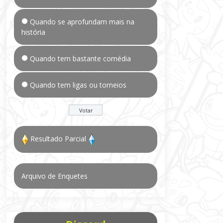
Quando se aprofundam mais na
história
Quando tem bastante comédia
Quando tem ligas ou torneios
Resultado Parcial
Arquivo de Enquetes