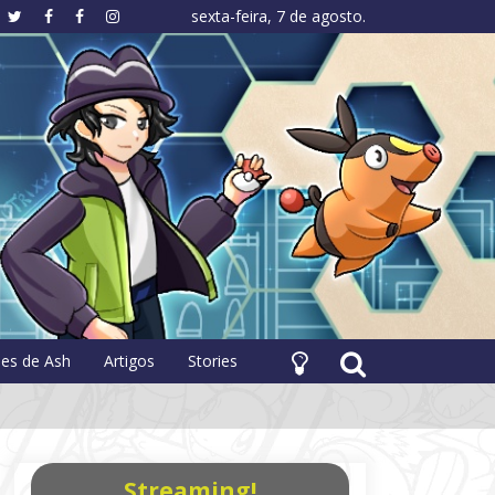
sexta-feira, 7 de agosto.
hology
pes de Ash
Artigos
Stories
Streaming!