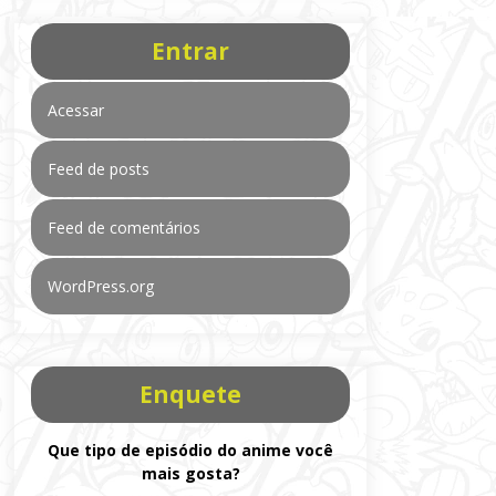
Entrar
Acessar
Feed de posts
Feed de comentários
WordPress.org
Enquete
Que tipo de episódio do anime você
mais gosta?