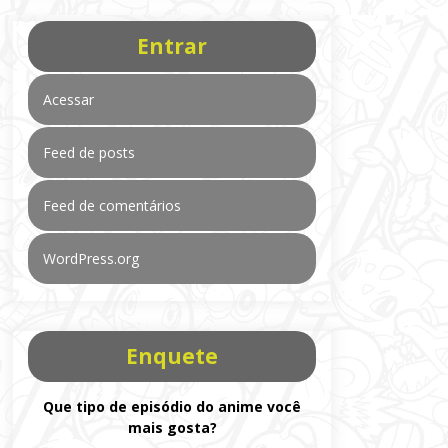
Entrar
Acessar
Feed de posts
Feed de comentários
WordPress.org
Enquete
Que tipo de episódio do anime você
mais gosta?