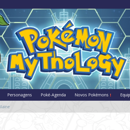
Pokémon Myt
Personagens
Poké-Agenda
Novos Pokémons
Equi
laine