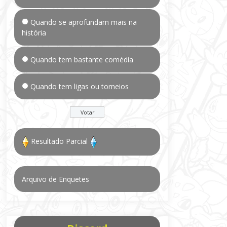
Quando se aprofundam mais na
história
Quando tem bastante comédia
Quando tem ligas ou torneios
Resultado Parcial
Arquivo de Enquetes