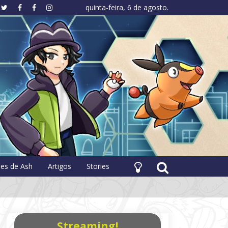
quinta-feira, 6 de agosto.
hology
pes de Ash
Artigos
Stories
Streaming!