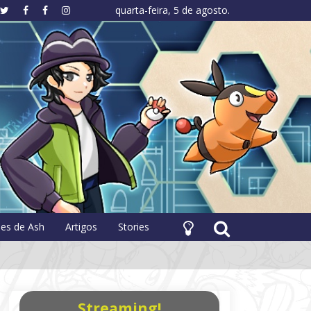
quarta-feira, 5 de agosto.
hology
pes de Ash
Artigos
Stories
Streaming!