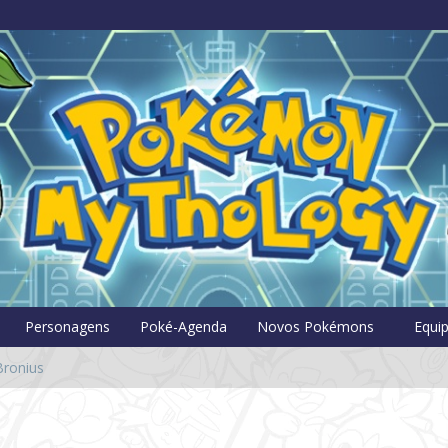
Pokémon Myt
Personagens
Poké-Agenda
Novos Pokémons
Equi
Bronius