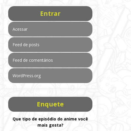
Entrar
Acessar
Feed de posts
Feed de comentários
WordPress.org
Enquete
Que tipo de episódio do anime você
mais gosta?