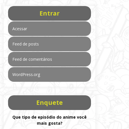
Entrar
Acessar
Feed de posts
Feed de comentários
WordPress.org
Enquete
Que tipo de episódio do anime você
mais gosta?