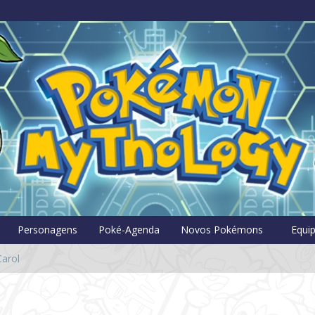
Pokémon Myt
Personagens
Poké-Agenda
Novos Pokémons
Equi
arol