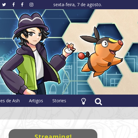
sexta-feira, 7 de agosto.
hology
pes de Ash
Artigos
Stories
Streaming!