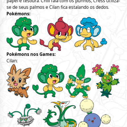
papel e tesoura. Chili fala com os punhos, Cress utiliza-
se de seus palmos e Cilan fica estalando os dedos.
Pokémons:
Pokémons nos Games:
Cilan: