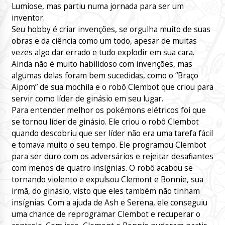
Lumiose, mas partiu numa jornada para ser um
inventor.
Seu hobby é criar invenções, se orgulha muito de suas
obras e da ciência como um todo, apesar de muitas
vezes algo dar errado e tudo explodir em sua cara.
Ainda não é muito habilidoso com invenções, mas
algumas delas foram bem sucedidas, como o “Braço
Aipom” de sua mochila e o robô Clembot que criou para
servir como líder de ginásio em seu lugar.
Para entender melhor os pokémons elétricos foi que
se tornou líder de ginásio. Ele criou o robô Clembot
quando descobriu que ser líder não era uma tarefa fácil
e tomava muito o seu tempo. Ele programou Clembot
para ser duro com os adversários e rejeitar desafiantes
com menos de quatro insígnias. O robô acabou se
tornando violento e expulsou Clemont e Bonnie, sua
irmã, do ginásio, visto que eles também não tinham
insígnias. Com a ajuda de Ash e Serena, ele conseguiu
uma chance de reprogramar Clembot e recuperar o