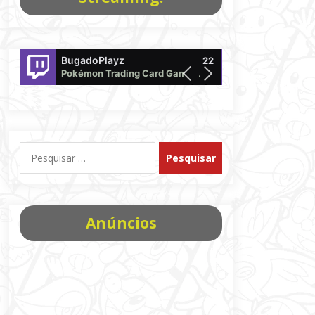
BugadoPlayz
Pokemon
22
Pokémon Trading Card Game Live
offline
Pesquisar
por:
Anúncios