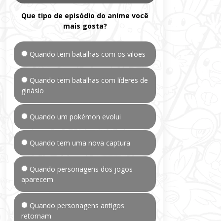
Que tipo de episódio do anime você
mais gosta?
Quando tem batalhas com os vilões
Quando tem batalhas com líderes de
ginásio
Quando um pokémon evolui
Quando tem uma nova captura
Quando personagens dos jogos
aparecem
Quando personagens antigos
retornam