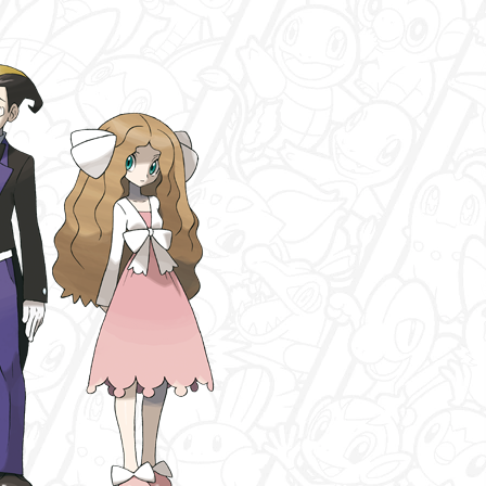
CasaDoCarvalho
offline