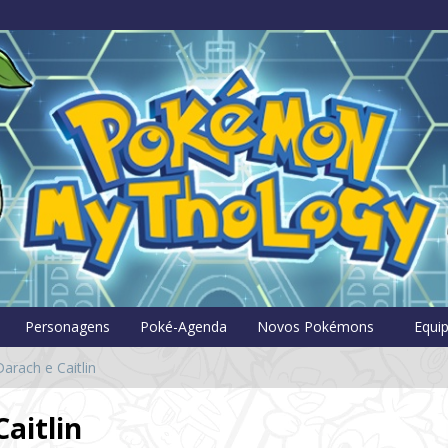
Pokémon Myt
Personagens
Poké-Agenda
Novos Pokémons
Equi
arach e Caitlin
aitlin