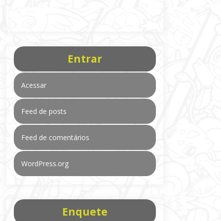
Entrar
Acessar
Feed de posts
Feed de comentários
WordPress.org
Enquete