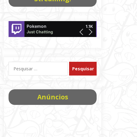
Pokemon
DaniloTakagi
1.1K
Just Chatting
offline
Pesquisar
por:
Anúncios