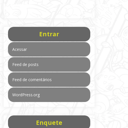
Entrar
Acessar
Feed de posts
Feed de comentários
WordPress.org
Enquete