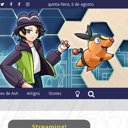
quinta-feira, 6 de agosto.
hology
pes de Ash
Artigos
Stories
Streaming!