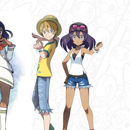
PokemonTCG
offline