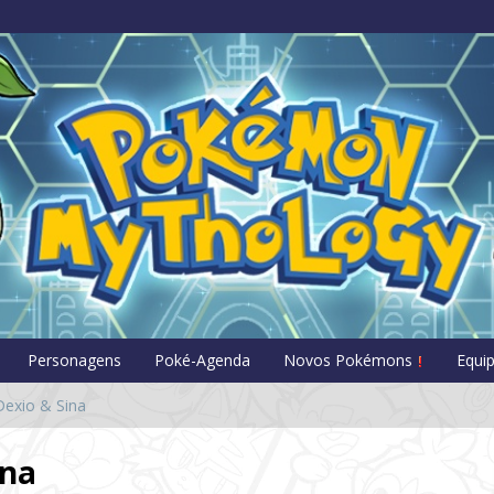
Pokémon Myt
Personagens
Poké-Agenda
Novos Pokémons
Equi
Dexio & Sina
ina