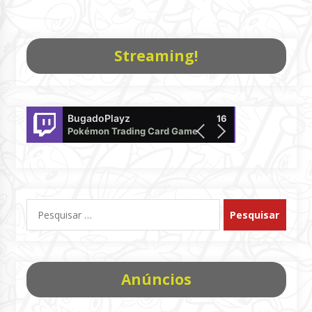
Streaming!
BugadoPlayz
Pokemon
16
Pokémon Trading Card Game
offline
Pesquisar
por:
Anúncios