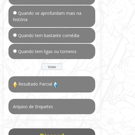
Quando se aprofundam mais na
história
Quando tem bastante comédia
Quando tem ligas ou torneios
Resultado Parcial
Arquivo de Enquetes