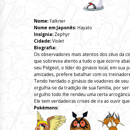
Nome:
Falkner
Nome em Japonês:
Hayato
Insígnia:
Zephyr
Cidade:
Violet
Biografia:
Os observadores mais atentos dos céus da cid
que sobrevoa atento a tudo o que ocorre aba
seu Pidgeot, o líder do ginásio local, em sua 
amizades, prefere batalhar com os treinador
Tendo herdado o ginásio de voadores de seu 
orgulha-se da tradição de sua família, por se
orgulho todo lhe rendeu uma certa arrogância
Ele tem verdadeiras crises de ira ao ouvir q
Pokémons: