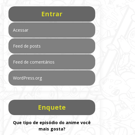
Entrar
Acessar
Feed de posts
Feed de comentários
WordPress.org
Enquete
Que tipo de episódio do anime você
mais gosta?