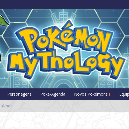
Pokémon Myt
Personagens
Poké-Agenda
Novos Pokémons
Equi
alkner