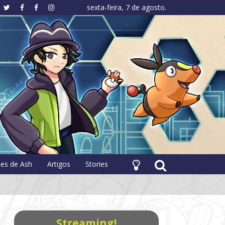
sexta-feira, 7 de agosto.
hology
pes de Ash
Artigos
Stories
Streaming!