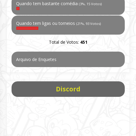
Quando tem bastante comédia
(3%, 15 Votos)
Quando tem ligas ou torneios
(21%, 93 Votos)
Total de Votos:
451
Arquivo de Enquetes
Discord