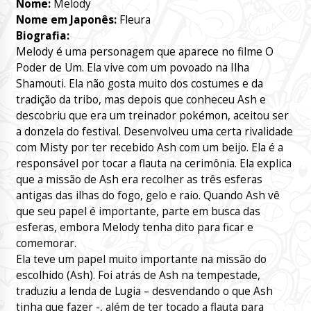
Nome:
Melody
Nome em Japonês:
Fleura
Biografia:
Melody é uma personagem que aparece no filme O
Poder de Um. Ela vive com um povoado na Ilha
Shamouti. Ela não gosta muito dos costumes e da
tradição da tribo, mas depois que conheceu Ash e
descobriu que era um treinador pokémon, aceitou ser
a donzela do festival. Desenvolveu uma certa rivalidade
com Misty por ter recebido Ash com um beijo. Ela é a
responsável por tocar a flauta na cerimônia. Ela explica
que a missão de Ash era recolher as três esferas
antigas das ilhas do fogo, gelo e raio. Quando Ash vê
que seu papel é importante, parte em busca das
esferas, embora Melody tenha dito para ficar e
comemorar.
Ela teve um papel muito importante na missão do
escolhido (Ash). Foi atrás de Ash na tempestade,
traduziu a lenda de Lugia – desvendando o que Ash
tinha que fazer -, além de ter tocado a flauta para