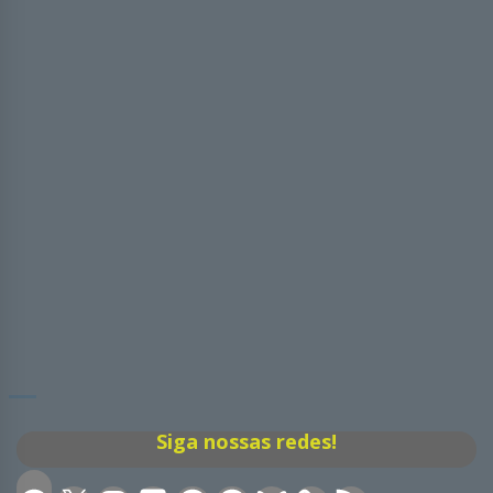
Siga nossas redes!
Facebook
X
Instagram
Discord
Facebook
Telegram
Bluesky
Feed