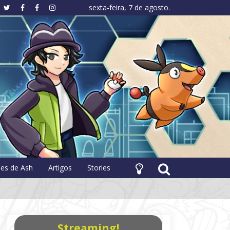
sexta-feira, 7 de agosto.
hology
pes de Ash
Artigos
Stories
Streaming!