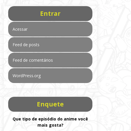
Entrar
Acessar
Feed de posts
Feed de comentários
WordPress.org
Enquete
Que tipo de episódio do anime você
mais gosta?