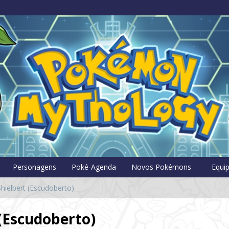
Pokémon Myt
Personagens
Poké-Agenda
Novos Pokémons
Equi
hielbert (Escudoberto)
(Escudoberto)