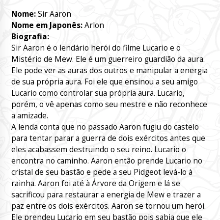
Nome:
Sir Aaron
Nome em Japonês:
Arlon
Biografia:
Sir Aaron é o lendário herói do filme Lucario e o
Mistério de Mew. Ele é um guerreiro guardião da aura.
Ele pode ver as auras dos outros e manipular a energia
de sua própria aura. Foi ele que ensinou a seu amigo
Lucario como controlar sua própria aura. Lucario,
porém, o vê apenas como seu mestre e não reconhece
a amizade.
A lenda conta que no passado Aaron fugiu do castelo
para tentar parar a guerra de dois exércitos antes que
eles acabassem destruindo o seu reino. Lucario o
encontra no caminho. Aaron então prende Lucario no
cristal de seu bastão e pede a seu Pidgeot levá-lo à
rainha. Aaron foi até à Árvore da Origem e lá se
sacrificou para restaurar a energia de Mew e trazer a
paz entre os dois exércitos. Aaron se tornou um herói.
Ele prendeu Lucario em seu bastão pois sabia que ele