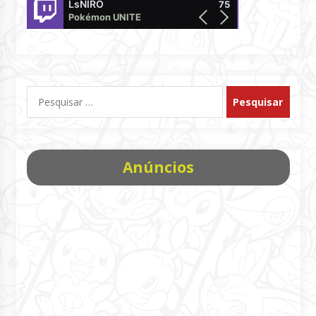
LsNIRO
BugadoPlayz
75
Pokémon UNITE
offline
Pesquisar
por:
Anúncios