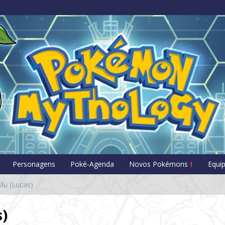
Pokémon Myt
Personagens
Poké-Agenda
Novos Pokémons
Equi
lu (Lucas)
s)