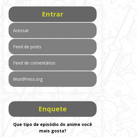
Entrar
Acessar
Feed de posts
Feed de comentários
WordPress.org
Enquete
Que tipo de episódio do anime você
mais gosta?