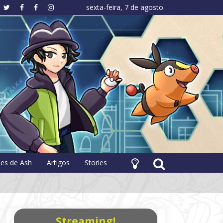
sexta-feira, 7 de agosto.
hology
pes de Ash
Artigos
Stories
Streaming!