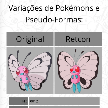
Variações de Pokémons e
Pseudo-Formas:
Original
Retcon
Nº:
0012