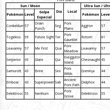
Sun / Moon
Ultra Sun / Ul
Dia
Local
Golpe
Pokémon
Level
Pokémon
Leve
Especial
Drain
Poni
Conkeldurr
57
Seg
Aggron
57
Punch
Plains
Poni
Togekiss
59
Future Sight
Ter
Rotom
61
Gauntlet
Poni
Leavanny
57
Me First
Qua
Leavanny
57
Meadow
Exeggutor
Serperior
43
Glare
Qui
Chesnaught
45
Island
Poni
Samurott
43
Brine
Sex
Greninja
44
Wilds
Ancient
Emboar
43
Superpower
Sab
Delphox
44
Poni Path
Poni
Eelektross
55
Nenhum
Dom
Eelektross
55
Grove