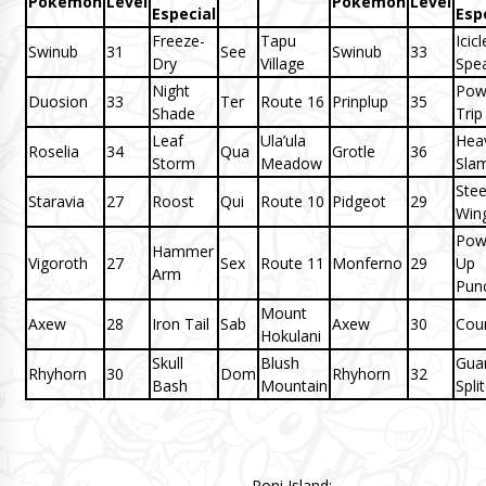
Pokémon
Level
Pokémon
Level
Especial
Esp
Freeze-
Tapu
Icicl
Swinub
31
See
Swinub
33
Dry
Village
Spe
Night
Pow
Duosion
33
Ter
Route 16
Prinplup
35
Shade
Trip
Leaf
Ula’ula
Hea
Roselia
34
Qua
Grotle
36
Storm
Meadow
Sla
Stee
Staravia
27
Roost
Qui
Route 10
Pidgeot
29
Win
Pow
Hammer
Vigoroth
27
Sex
Route 11
Monferno
29
Up
Arm
Pun
Mount
Axew
28
Iron Tail
Sab
Axew
30
Cou
Hokulani
Skull
Blush
Gua
Rhyhorn
30
Dom
Rhyhorn
32
Bash
Mountain
Split
Poni Island: