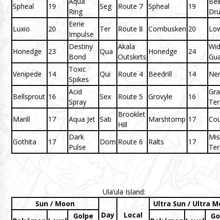
Aqua
Bel
Spheal
19
Seg
Route 7
Spheal
19
Ring
Dr
Eerie
Luxio
20
Ter
Route 8
Combusken
20
Low
Impulse
Destiny
Akala
Wi
Honedge
23
Qua
Honedge
24
Bond
Outskirts
Gua
Toxic
Venipede
14
Qui
Route 4
Beedrill
14
Ne
Spikes
Acid
Gra
Bellsprout
16
Sex
Route 5
Grovyle
16
Spray
Ter
Brooklet
Marill
17
Aqua Jet
Sab
Marshtomp
17
Cou
Hill
Dark
Mis
Gothita
17
Dom
Route 6
Ralts
17
Pulse
Ter
Ula’ula Island:
Sun / Moon
Ultra Sun / Ultra 
Day
Local
Golpe
Go