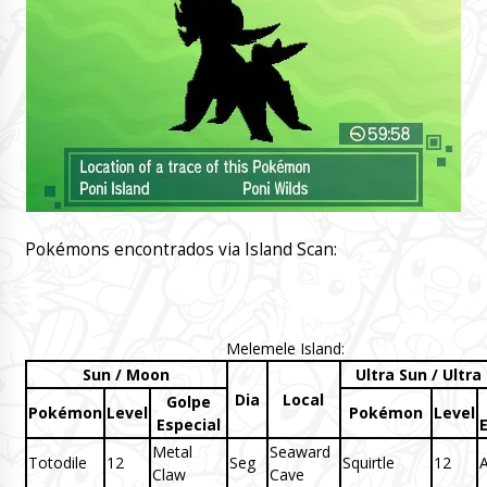
Pokémons encontrados via Island Scan:
Melemele Island:
Sun / Moon
Ultra Sun / Ultr
Dia
Local
Golpe
Pokémon
Level
Pokémon
Level
Especial
E
Metal
Seaward
Totodile
12
Seg
Squirtle
12
A
Claw
Cave