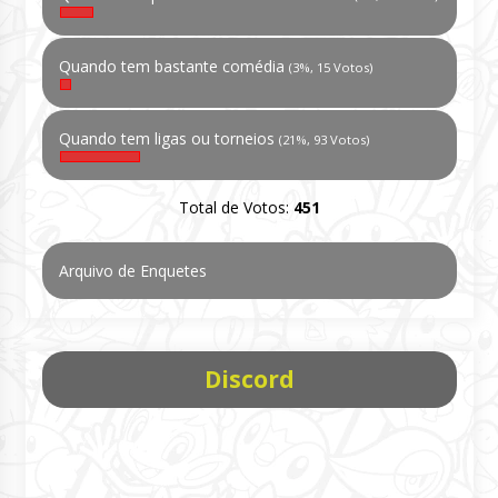
Quando tem bastante comédia
(3%, 15 Votos)
Quando tem ligas ou torneios
(21%, 93 Votos)
Total de Votos:
451
Arquivo de Enquetes
Discord