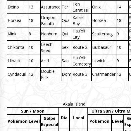
Ten
Deino
13
Assurance
Ter
Onix
14
R
Carat Hill
Dragon
Kala’e
Horsea
18
Qua
Horsea
18
Breath
Bay
P
Hau’oli
Klink
8
Nenhum
Qui
Scatterbug
9
City
Leech
G
Chikorita
10
Sex
Route 2
Bulbasaur
10
Seed
T
Hau’oli
Litwick
10
Acid
Sab
Litwick
9
E
Cemetery
Double
Cyndaquil
12
Dom
Route 3
Charmander
12
C
Kick
Akala Island:
Sun / Moon
Ultra Sun / Ultra 
Dia
Local
Golpe
G
Pokémon
Level
Pokémon
Level
Especial
Esp