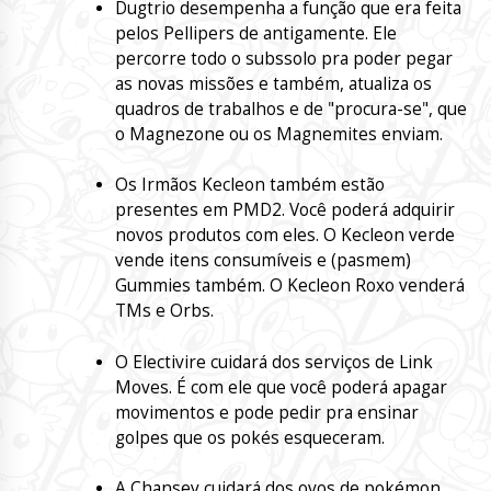
Dugtrio desempenha a função que era feita
pelos Pellipers de antigamente. Ele
percorre todo o subssolo pra poder pegar
as novas missões e também, atualiza os
quadros de trabalhos e de "procura-se", que
o Magnezone ou os Magnemites enviam.
Os Irmãos Kecleon também estão
presentes em PMD2. Você poderá adquirir
novos produtos com eles. O Kecleon verde
vende itens consumíveis e (pasmem)
Gummies também. O Kecleon Roxo venderá
TMs e Orbs.
O Electivire cuidará dos serviços de Link
Moves. É com ele que você poderá apagar
movimentos e pode pedir pra ensinar
golpes que os pokés esqueceram.
A Chansey cuidará dos ovos de pokémon