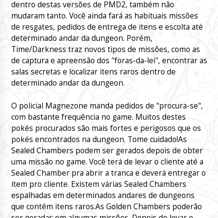
dentro destas versões de PMD2, também não
mudaram tanto. Você ainda fará as habituais missões
de resgates, pedidos de entrega de itens e escolta até
determinado andar da dungeon. Porém,
Time/Darkness traz novos tipos de missões, como as
de captura e apreensão dos "foras-da-lei", encontrar as
salas secretas e localizar itens raros dentro de
determinado andar da dungeon.
O policial Magnezone manda pedidos de "procura-se",
com bastante frequência no game. Muitos destes
pokés procurados são mais fortes e perigosos que os
pokés encontrados na dungeon. Tome cuidado!As
Sealed Chambers podem ser gerados depois de obter
uma missão no game. Você terá de levar o cliente até a
Sealed Chamber pra abrir a tranca e deverá entregar o
item pro cliente. Existem várias Sealed Chambers
espalhadas em determinados andares de dungeons
que contém itens raros.As Golden Chambers poderão
ser geradas em algumas missões. Depois de levar o