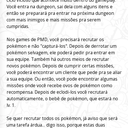
ciclo vicioso que acontece muito dentro do gameplay.
Você entra na dungeon, sai dela com alguns itens e
então se preparará pra entrar na próxima dungeon
com mais inimigos e mais missões pra serem
cumpridas.
Nos games de PMD, você precisará recrutar os
pokémon e não "capturá-los". Depois de derrotar um
pokémon selvagem, ele poderá pedir pra entrar em
sua equipe. Também há outros meios de recrutar
novos pokémon. Depois de cumprir certas missões,
você poderá encontrar um cliente que pede pra se aliar
a sua equipe. Ou então, você pode encontrar algumas
missões onde você recebe ovos de pokémon como
recompensa. Depois de eclodi-los você recrutará
automaticamente, o bebê de pokémon, que estará no
lv. 1.
Se quer recrutar todos os pokémon, já aviso que será
uma tarefa árdua… digo isso, porque estas duas