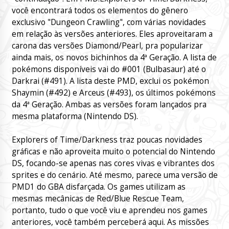
você encontrará todos os elementos do gênero
exclusivo "Dungeon Crawling", com várias novidades
em relação às versões anteriores. Eles aproveitaram a
carona das versões Diamond/Pearl, pra popularizar
ainda mais, os novos bichinhos da 4ª Geração. A lista de
pokémons disponíveis vai do #001 (Bulbasaur) até o
Darkrai (#491). A lista deste PMD, exclui os pokémon
Shaymin (#492) e Arceus (#493), os últimos pokémons
da 4ª Geração. Ambas as versões foram lançados pra
mesma plataforma (Nintendo DS).
Explorers of Time/Darkness traz poucas novidades
gráficas e não aproveita muito o potencial do Nintendo
DS, focando-se apenas nas cores vivas e vibrantes dos
sprites e do cenário. Até mesmo, parece uma versão de
PMD1 do GBA disfarçada. Os games utilizam as
mesmas mecânicas de Red/Blue Rescue Team,
portanto, tudo o que você viu e aprendeu nos games
anteriores, você também perceberá aqui. As missões