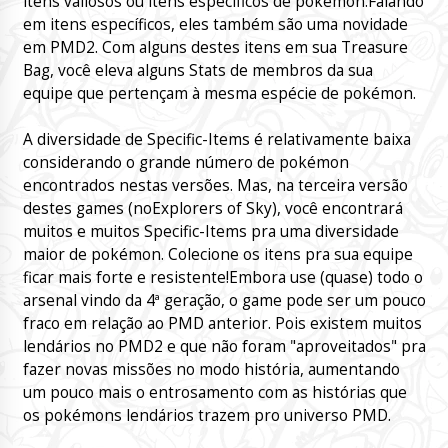
itens valiosos ou itens específicos de pokémon.Falando
em itens específicos, eles também são uma novidade
em PMD2. Com alguns destes itens em sua Treasure
Bag, você eleva alguns Stats de membros da sua
equipe que pertençam à mesma espécie de pokémon.
A diversidade de Specific-Items é relativamente baixa
considerando o grande número de pokémon
encontrados nestas versões. Mas, na terceira versão
destes games (noExplorers of Sky), você encontrará
muitos e muitos Specific-Items pra uma diversidade
maior de pokémon. Colecione os itens pra sua equipe
ficar mais forte e resistente!Embora use (quase) todo o
arsenal vindo da 4ª geração, o game pode ser um pouco
fraco em relação ao PMD anterior. Pois existem muitos
lendários no PMD2 e que não foram "aproveitados" pra
fazer novas missões no modo história, aumentando
um pouco mais o entrosamento com as histórias que
os pokémons lendários trazem pro universo PMD.