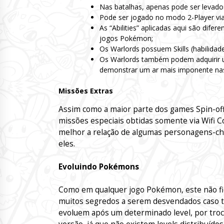
Nas batalhas, apenas pode ser levado
Pode ser jogado no modo 2-Player via
As “Abilities” aplicadas aqui são dife
jogos Pokémon;
Os Warlords possuem Skills (habilidade
Os Warlords também podem adquirir u
demonstrar um ar mais imponente nas
Missões Extras
Assim como a maior parte dos games Spin-of
missões especiais obtidas somente via Wifi 
melhor a relação de algumas personagens-chav
eles.
Evoluindo Pokémons
Como em qualquer jogo Pokémon, este não fi
muitos segredos a serem desvendados caso t
evoluem após um determinado level, por troca