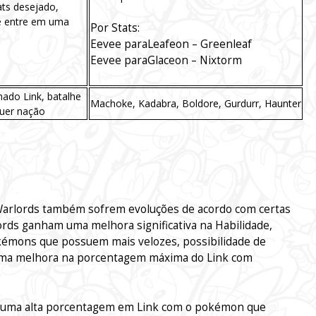
ats desejado,
 e entre em uma
Por Stats:
Eevee paraLeafeon – Greenleaf
Eevee paraGlaceon – Nixtorm
ado Link, batalhe
Machoke, Kadabra, Boldore, Gurdurr, Haunter
uer nação
 Warlords também sofrem evoluções de acordo com certas
ords ganham uma melhora significativa na Habilidade,
kémons que possuem mais velozes, possibilidade de
uma melhora na porcentagem máxima do Link com
 a uma alta porcentagem em Link com o pokémon que