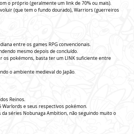
com o próprio (geralmente um link de 70% ou mais).
luir (que tem o fundo dourado), Warriors (guerreiros
ediana entre os games RPG convencionais.
endendo mesmo depois de concluído.
r os pokémons, basta ter um LINK suficiente entre
indo o ambiente medieval do Japão.
 dos Reinos.
6 Warlords e seus respectivos pokémon.
os da séries Nobunaga Ambition, não seguindo muito o