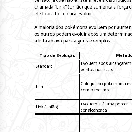
versão, já que não existem levels distribuí
chamada “Link” (União) que aumenta a força 
ele ficará forte e irá evoluir.
A maioria dos pokémons evoluem por aumento 
os outros podem evoluir após um determinado
a lista abaixo para alguns exemplos:
Tipo de Evolução
Métod
Evoluem após alcançarem
Standard
pontos nos stats
Coloque no pokémon a evol
Item
com o mesmo
Evoluem até uma porcenta
Link (União)
ser alcançada