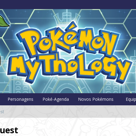
Pokémon Myt
Personagens
Poké-Agenda
Novos Pokémons
Equi
st
uest