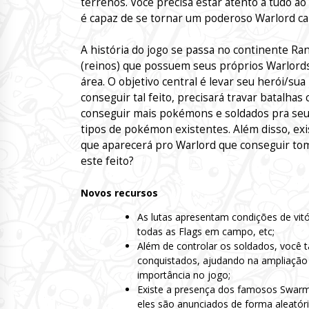
terrenos. Você precisa estar atento a tudo a
é capaz de se tornar um poderoso Warlord c
A história do jogo se passa no continente Ran
(reinos) que possuem seus próprios Warlord
área. O objetivo central é levar seu herói/sua
conseguir tal feito, precisará travar batalhas
conseguir mais pokémons e soldados pra seu
tipos de pokémon existentes. Além disso, ex
que aparecerá pro Warlord que conseguir tom
este feito?
Novos recursos
As lutas apresentam condições de vitó
todas as Flags em campo, etc;
Além de controlar os soldados, você
conquistados, ajudando na ampliação
importância no jogo;
Existe a presença dos famosos Swarm
eles são anunciados de forma aleatóri