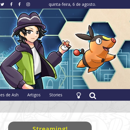
quinta-feira, 6 de agosto.
hology
pes de Ash
Artigos
Stories
Streaming!