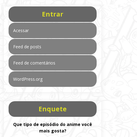
Entrar
Acessar
Feed de posts
Feed de comentários
WordPress.org
Enquete
Que tipo de episódio do anime você
mais gosta?