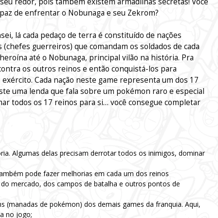
o seu redor, pois também existem armadilhas secretas! Você
apaz de enfrentar o Nobunaga e seu Zekrom?
sei, lá cada pedaço de terra é constituído de nações
s (chefes guerreiros) que comandam os soldados de cada
 heroína até o Nobunaga, principal vilão na história. Pra
 contra os outros reinos e então conquistá-los para
 exército. Cada nação neste game representa um dos 17
iste uma lenda que fala sobre um pokémon raro e especial
ar todos os 17 reinos para si… você consegue completar
ria. Algumas delas precisam derrotar todos os inimigos, dominar
 também pode fazer melhorias em cada um dos reinos
 do mercado, dos campos de batalha e outros pontos de
s (manadas de pokémon) dos demais games da franquia. Aqui,
a no jogo;