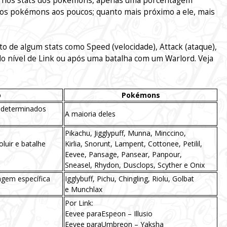
dos nos stats dos pokémons, apenas uma porcentagem
dos pokémons aos poucos; quanto mais próximo a ele, mais
de algum stats como Speed (velocidade), Attack (ataque),
 nível de Link ou após uma batalha com um Warlord. Veja
o
Pokémons
 determinados
A maioria deles
Pikachu, Jigglypuff, Munna, Minccino,
uir e batalhe
Kirlia, Snorunt, Lampent, Cottonee, Petilil,
Eevee, Pansage, Pansear, Panpour,
Sneasel, Rhydon, Dusclops, Scyther e Onix
gem específica
Igglybuff, Pichu, Chingling, Riolu, Golbat
e Munchlax
Por Link:
Eevee paraEspeon – Illusio
Eevee paraUmbreon – Yaksha