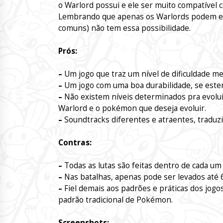
o Warlord possui e ele ser muito compatível 
Lembrando que apenas os Warlords podem evo
comuns) não tem essa possibilidade.
Prós:
–
Um jogo que traz um nível de dificuldade m
–
Um jogo com uma boa durabilidade, se est
–
Não existem níveis determinados pra evolui
Warlord e o pokémon que deseja evoluir.
–
Soundtracks diferentes e atraentes, traduz
Contras:
–
Todas as lutas são feitas dentro de cada um
–
Nas batalhas, apenas pode ser levados até 
–
Fiel demais aos padrões e práticas dos jog
padrão tradicional de Pokémon.
Screenshots: