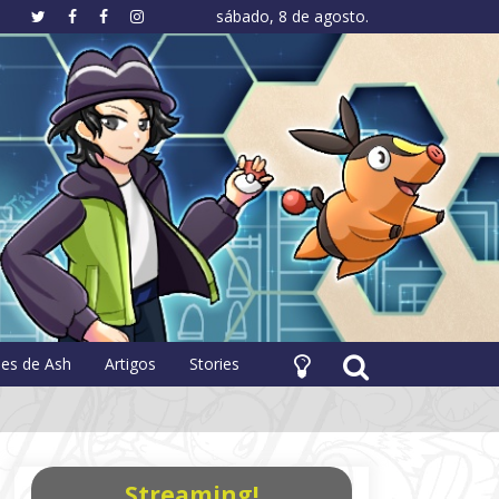
sábado, 8 de agosto.
hology
pes de Ash
Artigos
Stories
Streaming!