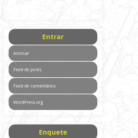
Entrar
Acessar
Feed de posts
Feed de comentários
WordPress.org
Enquete