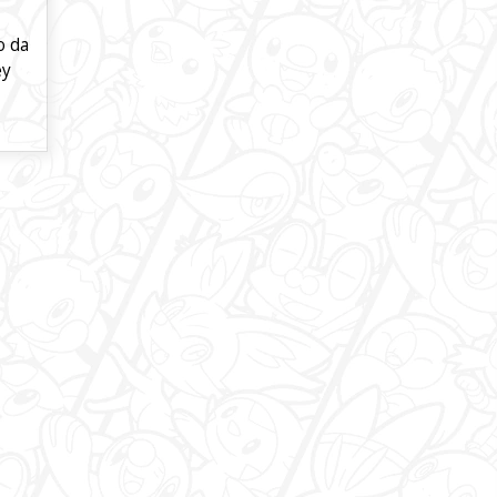
o da
ey