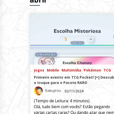
Jogos
Mobile
Multimídia
Pokémon
TCG
Primeiro evento em TCG Pocket! [+] Descub
o truque para o Pacote RARO
Bakujirou
02/11/2024
(Tempo de Leitura:
4
minutos)
Olá, tudo bem com vocês? Estão pegando
várias cartas raras? Ou dando azar que ne