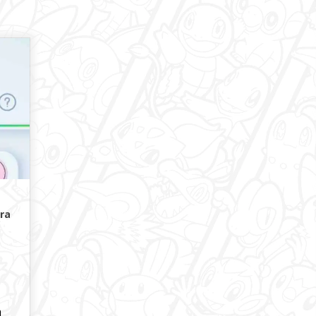
CasaDoCarvalho
offline
ra
m