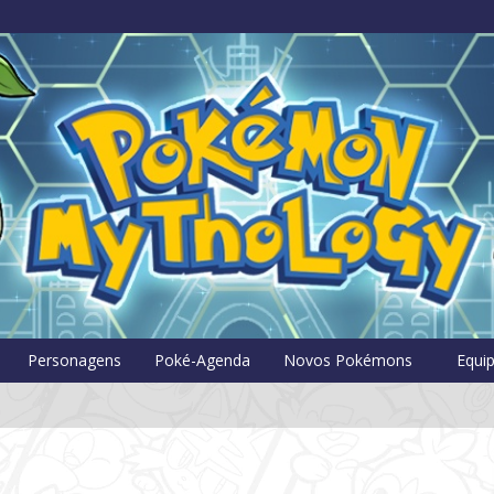
Pokémon Myt
Personagens
Poké-Agenda
Novos Pokémons
Equi