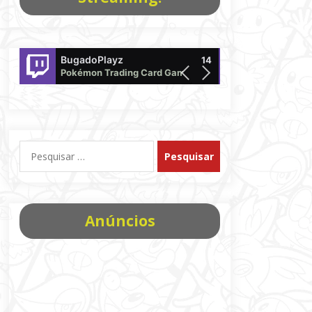
BugadoPlayz
Pokemon
14
Pokémon Trading Card Game
offline
Pesquisar
por:
Anúncios