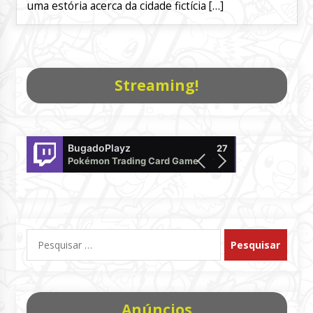
uma estória acerca da cidade fictícia […]
Streaming!
BugadoPlayz
CasaDoCarval
27
Pokémon Trading Card Game Live
offline
Pesquisar
por:
Anúncios