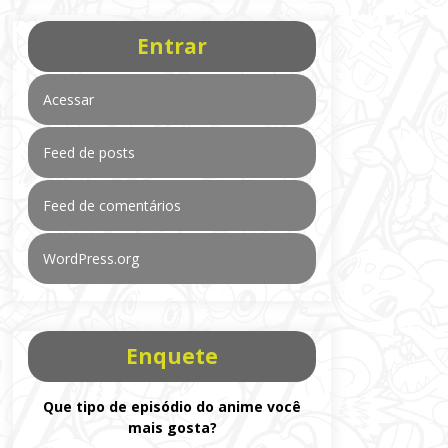
Entrar
Acessar
Feed de posts
Feed de comentários
WordPress.org
Enquete
Que tipo de episódio do anime você
mais gosta?