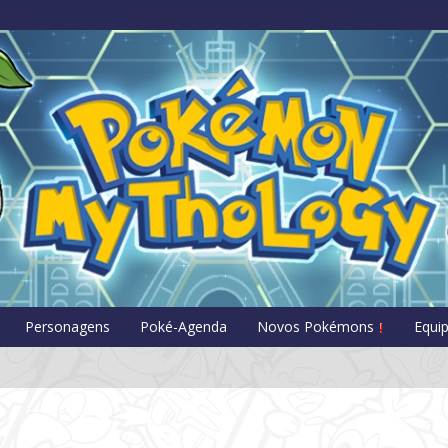
Pokémon Myt
Personagens
Poké-Agenda
Novos Pokémons
Equi