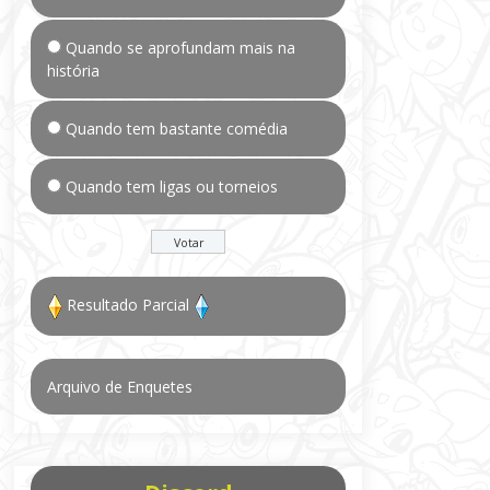
Quando se aprofundam mais na
história
Quando tem bastante comédia
Quando tem ligas ou torneios
Resultado Parcial
Arquivo de Enquetes