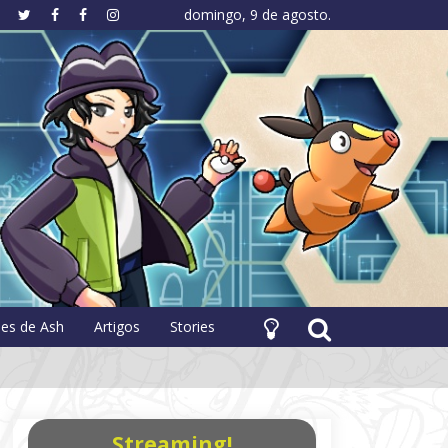
domingo, 9 de agosto.
hology
pes de Ash
Artigos
Stories
Streaming!