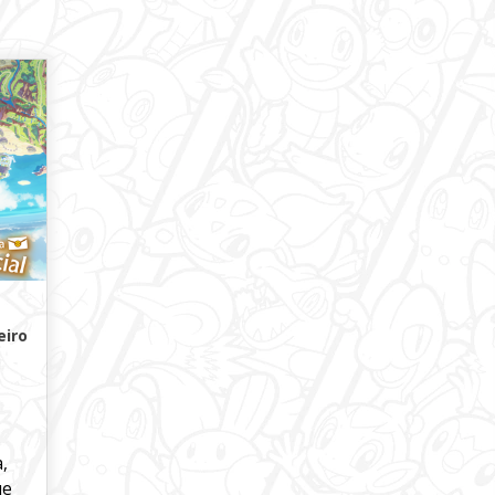
eiro
,
ue