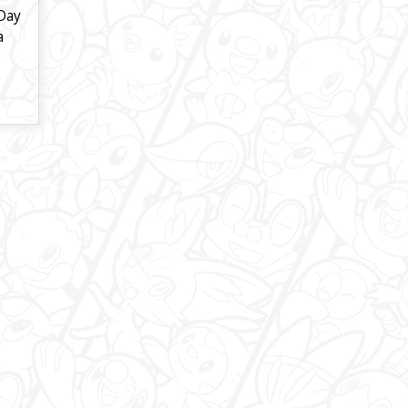
Day
a
e