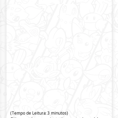
(Tempo de Leitura:
3
minutos)