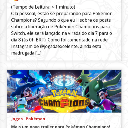
(Tempo de Leitura:
< 1
minuto)
Olá pessoal, estão se preparando para Pokémon
Champions? Segundo o que eu li sobre os posts
sobre a liberação de Pokémon Champions para
Switch, ele será lançado na virada do dia 7 para o
dia 8 (às 0h BRT). Como foi comentado na rede
Instagram de @jogadaexcelente, ainda esta
madrugada […]
Jogos
Pokémon
Mais um novo trailer para Pokémon Champions!