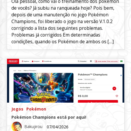
Olá pessoal, como vai o treinamento dos pokémon
de vocês? Já subiu na ranqueada hoje? Pois bem,
depois de uma manutenção no jogo Pokémon
Champions, foi liberado o jogo na versão V.1.0.2
corrigindo a lista dos seguintes problemas.
Problemas já corrigidos Em determinadas
condições, quando os Pokémon de ambos os […]
Jogos
Pokémon
Pokémon Champions está por aqui!
Bakujirou
07/04/2026