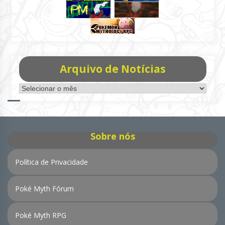
Arquivo de Notícias
Arquivo
de
Notícias
Sobre nós
Política de Privacidade
Poké Myth Fórum
Poké Myth RPG