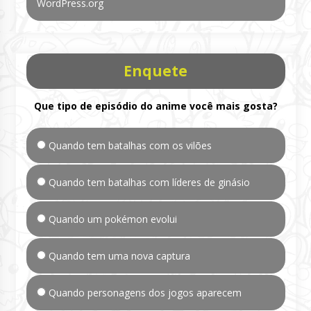
WordPress.org
Enquete
Que tipo de episódio do anime você mais gosta?
Quando tem batalhas com os vilões
Quando tem batalhas com líderes de ginásio
Quando um pokémon evolui
Quando tem uma nova captura
Quando personagens dos jogos aparecem