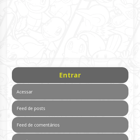
Entrar
Acessar
Feed de posts
Feed de comentários