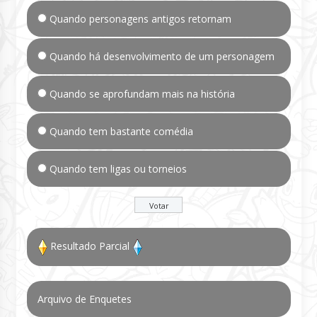
Quando personagens antigos retornam
Quando há desenvolvimento de um personagem
Quando se aprofundam mais na história
Quando tem bastante comédia
Quando tem ligas ou torneios
Resultado Parcial
Arquivo de Enquetes