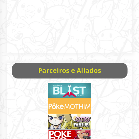
Parceiros e Aliados